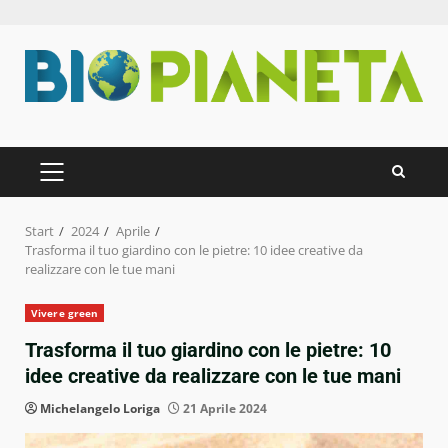
Zum
Inhalt
springen
PRIMÄRES
MENÜ
Start
2024
Aprile
Trasforma il tuo giardino con le pietre: 10 idee creative da
realizzare con le tue mani
Vivere green
Trasforma il tuo giardino con le pietre: 10
idee creative da realizzare con le tue mani
Michelangelo Loriga
21 Aprile 2024