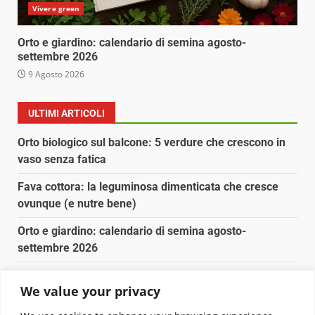
Vivere green
Orto e giardino: calendario di semina agosto-
settembre 2026
9 Agosto 2026
ULTIMI ARTICOLI
Orto biologico sul balcone: 5 verdure che crescono in
vaso senza fatica
Fava cottora: la leguminosa dimenticata che cresce
ovunque (e nutre bene)
Orto e giardino: calendario di semina agosto-
settembre 2026
Nancy la tartaruga torna libera in Adriatico
We value your privacy
Fava cottora: come cucinarla, quando è di stagione e