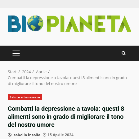
Zum
Inhalt
springen
PRIMÄRES
MENÜ
Start
2024
Aprile
Combatti la depressione a tavola: questi 8 alimenti sono in grado
di migliorare il tono del nostro umore
Salute e benessere
Combatti la depressione a tavola: questi 8
alimenti sono in grado di migliorare il tono
del nostro umore
Isabella Insolia
15 Aprile 2024