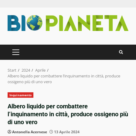
Zum
Inhalt
springen
PRIMÄRES
MENÜ
Start
2024
Aprile
Albero liquido per combattere l’inquinamento in città, produce
ossigeno più di uno vero
Inquinamento
Albero liquido per combattere
l’inquinamento in città, produce ossigeno più
di uno vero
Antonella Acernese
13 Aprile 2024