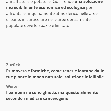
annaffiature o potature.
Ciò li rende
una soluzione
incredibilmente economica ed ecologica
per
affrontare l’inquinamento atmosferico nelle aree
urbane, in particolare nelle aree densamente
popolate dove lo spazio è limitato.
Beitragsnavigation
Zurück
Primavera e formiche, come tenerle lontane dalle
tue piante in modo naturale: soluzione infallibile
Weiter
I bambini ne sono ghiotti, ma questo alimento
secondo i medici è cancerogeno