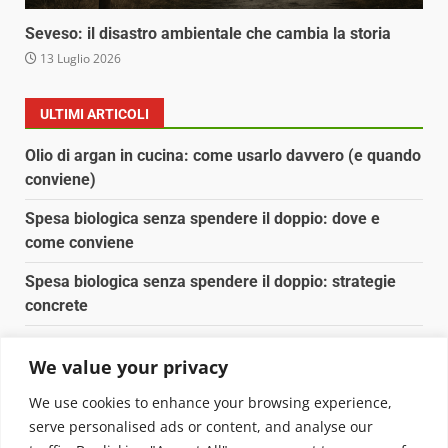
Seveso: il disastro ambientale che cambia la storia
13 Luglio 2026
ULTIMI ARTICOLI
Olio di argan in cucina: come usarlo davvero (e quando
conviene)
Spesa biologica senza spendere il doppio: dove e
come conviene
Spesa biologica senza spendere il doppio: strategie
concrete
Orto domestico per principianti: cosa coltivare in 2 mq
We value your privacy
Pulizia naturale della casa: 3 ingredienti che
We use cookies to enhance your browsing experience,
sostituiscono 10 prodotti chimici
serve personalised ads or content, and analyse our