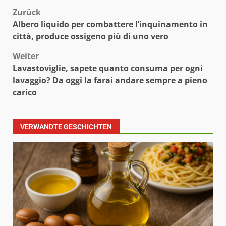
Beitragsnavigation
Zurück
Albero liquido per combattere l’inquinamento in
città, produce ossigeno più di uno vero
Weiter
Lavastoviglie, sapete quanto consuma per ogni
lavaggio? Da oggi la farai andare sempre a pieno
carico
VERWANDTE GESCHICHTEN