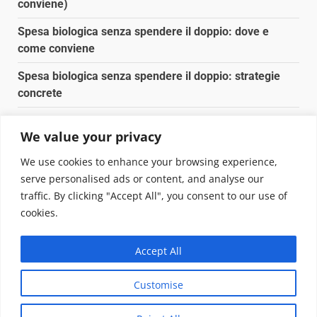
conviene)
Spesa biologica senza spendere il doppio: dove e
come conviene
Spesa biologica senza spendere il doppio: strategie
concrete
Orto domestico per principianti: cosa coltivare in 2 mq
We value your privacy
Pulizia naturale della casa: 3 ingredienti che
We use cookies to enhance your browsing experience,
sostituiscono 10 prodotti chimici
serve personalised ads or content, and analyse our
traffic. By clicking "Accept All", you consent to our use of
Copyright © 2025 Biopianeta.it proprietà di Jws Media
cookies.
Srl - Via Cavour 310 - 00184 Roma - P.Iva 17132921002
Questo blog non è una testata giornalistica, in quanto
Accept All
viene aggiornato senza alcuna periodicità. Non può
pertanto considerarsi un prodotto editoriale ai sensi
Customise
della legge n. 62 del 07.03.2001
|
DarkNews
von AF
themes.