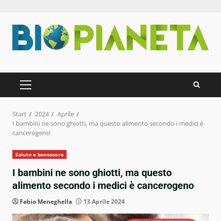
Zum
Inhalt
springen
PRIMÄRES
MENÜ
Start
2024
Aprile
I bambini ne sono ghiotti, ma questo alimento secondo i medici è
cancerogeno
Salute e benessere
I bambini ne sono ghiotti, ma questo
alimento secondo i medici è cancerogeno
Fabio Meneghella
13 Aprile 2024