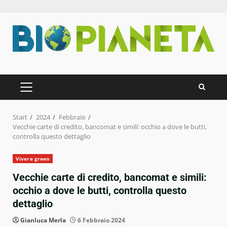
Zum
Inhalt
springen
PRIMÄRES
MENÜ
Start
2024
Febbraio
Vecchie carte di credito, bancomat e simili: occhio a dove le butti,
controlla questo dettaglio
Vivere green
Vecchie carte di credito, bancomat e simili:
occhio a dove le butti, controlla questo
dettaglio
Gianluca Merla
6 Febbraio 2024