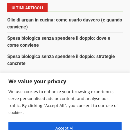
ULTIMI ARTICOLI
Olio di argan in cucina: come usarlo davvero (e quando
conviene)
Spesa biologica senza spendere il doppio: dove e
come conviene
Spesa biologica senza spendere il doppio: strategie
concrete
Orto domestico per principianti: cosa coltivare in 2 mq
We value your privacy
Pulizia naturale della casa: 3 ingredienti che
We use cookies to enhance your browsing experience,
sostituiscono 10 prodotti chimici
serve personalised ads or content, and analyse our
traffic. By clicking "Accept All", you consent to our use of
Copyright © 2025 Biopianeta.it proprietà di Jws Media
cookies.
Srl - Via Cavour 310 - 00184 Roma - P.Iva 17132921002
Questo blog non è una testata giornalistica, in quanto
Accept All