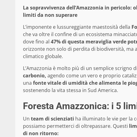
La sopravvivenza dell’Amazzonia in pericolo: oltr
limiti da non superare
L’imponente e lussureggiante maestosità della
Fo
che va oltre il confine di un ecosistema minaccia
dove fino al
47% di questa meraviglia verde potr
orizzonte non solo di perdita di biodiversità, ma 
climatico globale.
L’Amazzonia è molto più di un semplice scrigno di t
carbonio,
agendo come un vero e proprio catalizza
una
fonte vitale di umidità che alimenta le pi
sostenendo la vita stessa in Sud America.
Foresta Amazzonica: i 5 lim
Un
team di scienziati
ha illuminato le vie per la
possiamo permetterci di oltrepassare. Questi
lim
di non ritorno: