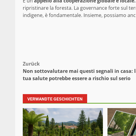
È un
appello alla cooperazione globale e locale
ripristinare la foresta. La governance forte sul te
indigene, è fondamentale. Insieme, possiamo anco
Beitragsnavigation
Zurück
Non sottovalutare mai questi segnali in casa: 
tua salute potrebbe essere a rischio sul serio
VERWANDTE GESCHICHTEN