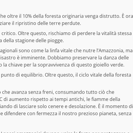
 oltre il 10% della foresta originaria venga distrutto. È or
iare il ripristino delle terre perdute.
e critico. Oltre questo, rischiamo di perdere la vitalità stessa
 della stagione delle piogge.
tagionali sono come la linfa vitale che nutre l’Amazzonia, ma
 di disastro è imminente. Dobbiamo preservare la danza delle
o la chiave per la sopravvivenza di questo gioiello verde.
unto di equilibrio. Oltre questo, il ciclo vitale della foresta
 che avanza senza freni, consumando tutto ciò che
C di aumento rispetto ai tempi antichi, le fiamme della
ando di lasciare solo cenere e desolazione. È il momento di
i e difendere con fermezza il nostro prezioso pianeta, senza