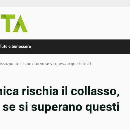
lute e benessere
asso, punto di non ritorno se si superano questi limiti
ca rischia il collasso,
o se si superano questi