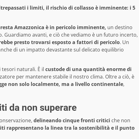
epassati i limiti, il rischio di collasso è imminente: i 5
resta Amazzonica è in pericolo imminente,
un destino
to. Guardiamo avanti, e ciò che vediamo è un futuro incerto,
ebbe presto trovarsi esposto a fattori di pericolo
. Un
anche di un impatto devastante sul delicato equilibrio
esori naturali. È il
custode di una quantità enorme di
tore per mantenere stabile il nostro clima. Oltre a ciò, è
ogge non solo localmente, ma a livello continentale
,
iti da non superare
 conservazione,
delineando cinque fronti critici
che non
iti rappresentano la linea tra la sostenibilità e il punto