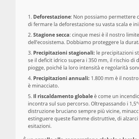
Deforestazione
: Non possiamo permettere che
di fermare la deforestazione su vasta scala e iniz
Stagione secca
: cinque mesi è il nostro limit
dell’ecosistema. Dobbiamo proteggere la durata
Precipitazioni stagionali:
le precipitazioni s
se il deficit idrico supera i 350 mm, il rischio
piogge, poiché la loro intensità e regolarità son
Precipitazioni annuali:
1.800 mm è il nostro p
è minacciato.
Il riscaldamento globale
è come un incendio
incontra sul suo percorso. Oltrepassando i 1,5°
distruzione bruciano sempre più vicine, minacci
estinguere queste fiamme distruttive, di alzarc
esitazioni.