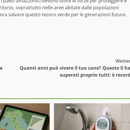
.
I paesi amazzonici devono unire le forze per proteggere e
rritorio, soprattutto nelle aree abitate dalle popolazioni
ra salvare questo tesoro verde per le generazioni future.
Weite
la
Quanti anni può vivere il tuo cane? Questo li h
superati proprio tutti: è recor