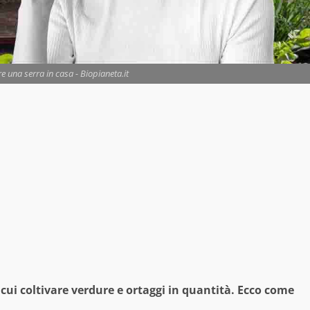
e una serra in casa - Biopianeta.it
 cui coltivare verdure e ortaggi in quantità. Ecco come