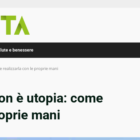
lute e benessere
e realizzarla con le proprie mani
non è utopia: come
roprie mani