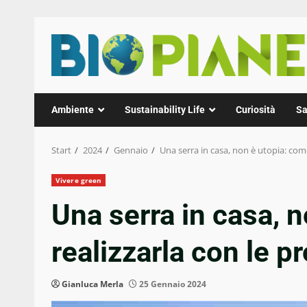
Zum
Inhalt
springen
Ambiente
Sustainability Life
Curiosità
Sa
Start
2024
Gennaio
Una serra in casa, non è utopia: com
Vivere green
Una serra in casa, 
realizzarla con le p
Gianluca Merla
25 Gennaio 2024