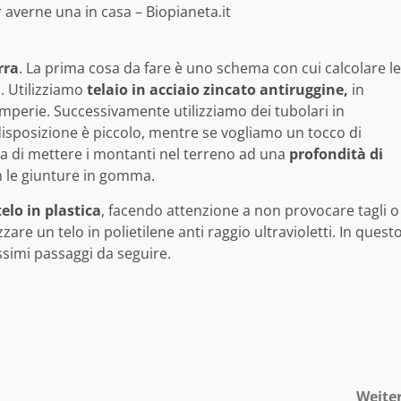
r averne una in casa – Biopianeta.it
rra
. La prima cosa da fare è uno schema con cui calcolare le
a. Utilizziamo
telaio in acciaio zincato antiruggine,
in
emperie. Successivamente utilizziamo dei tubolari in
disposizione è piccolo, mentre se vogliamo un tocco di
rda di mettere i montanti nel terreno ad una
profondità di
on le giunture in gomma.
telo in plastica
, facendo attenzione a non provocare tagli o
izzare un telo in polietilene anti raggio ultravioletti. In quest
ssimi passaggi da seguire.
Weite