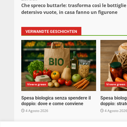
Beitragsnavigation
Che spreco buttarle: trasforma così le bottiglie
detersivo vuote, in casa fanno un figurone
VERWANDTE GESCHICHTEN
Vivere green
Vivere green
Spesa biologica senza spendere il
Spesa biolog
doppio: dove e come conviene
doppio: stra
4 Agosto 2026
4 Agosto 202