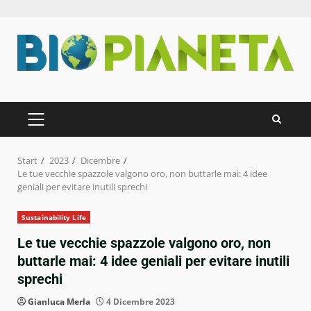
Zum
Inhalt
springen
PRIMÄRES
MENÜ
Start
2023
Dicembre
Le tue vecchie spazzole valgono oro, non buttarle mai: 4 idee
geniali per evitare inutili sprechi
Sustainability Life
Le tue vecchie spazzole valgono oro, non
buttarle mai: 4 idee geniali per evitare inutili
sprechi
Gianluca Merla
4 Dicembre 2023