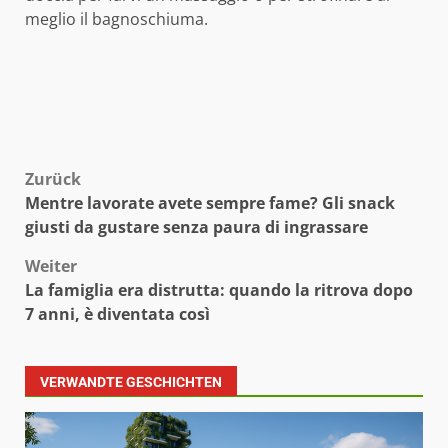
meglio il bagnoschiuma.
Beitragsnavigation
Zurück
Mentre lavorate avete sempre fame? Gli snack
giusti da gustare senza paura di ingrassare
Weiter
La famiglia era distrutta: quando la ritrova dopo
7 anni, è diventata così
VERWANDTE GESCHICHTEN