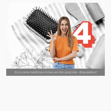
Ecco come riutilizzare la tua vecchia spazzola - Biopianeta.it