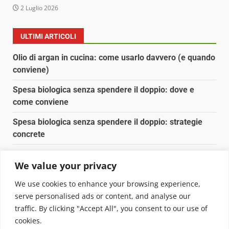
2 Luglio 2026
ULTIMI ARTICOLI
Olio di argan in cucina: come usarlo davvero (e quando
conviene)
Spesa biologica senza spendere il doppio: dove e
come conviene
Spesa biologica senza spendere il doppio: strategie
concrete
Orto domestico per principianti: cosa coltivare in 2 mq
We value your privacy
Pulizia naturale della casa: 3 ingredienti che
We use cookies to enhance your browsing experience,
sostituiscono 10 prodotti chimici
serve personalised ads or content, and analyse our
traffic. By clicking "Accept All", you consent to our use of
Copyright © 2025 Biopianeta.it proprietà di Jws Media
cookies.
Srl - Via Cavour 310 - 00184 Roma - P.Iva 17132921002