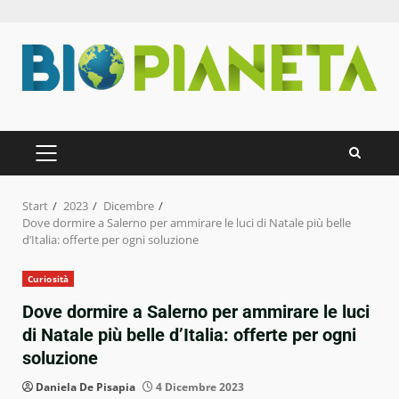
Zum
Inhalt
springen
PRIMÄRES
MENÜ
Start
2023
Dicembre
Dove dormire a Salerno per ammirare le luci di Natale più belle
d’Italia: offerte per ogni soluzione
Curiosità
Dove dormire a Salerno per ammirare le luci
di Natale più belle d’Italia: offerte per ogni
soluzione
Daniela De Pisapia
4 Dicembre 2023