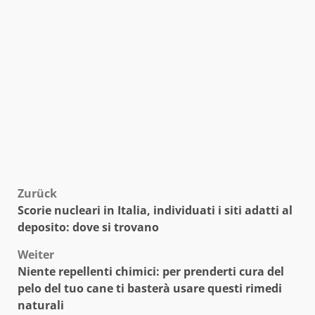
Beitragsnavigation
Zurück
Scorie nucleari in Italia, individuati i siti adatti al
deposito: dove si trovano
Weiter
Niente repellenti chimici: per prenderti cura del
pelo del tuo cane ti basterà usare questi rimedi
naturali