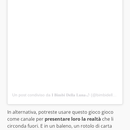
Un post condiviso da 𝐈 𝐁𝐢𝐦𝐛𝐢 𝐃𝐞𝐥𝐥𝐚 𝐋𝐮𝐧𝐚🌙 (@bimbidellaluna)
In alternativa, potreste usare questo gioco gioco
come canale per
presentare loro la realtà
che li
circonda fuori. E in un baleno, un rotolo di carta