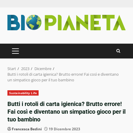
Zum
Inhalt
springen
PRIMÄRES
MENÜ
Start
2023
Dicembre
Butti i rotoli di carta igienica? Brutto errore! Fai così e diventano
un simpatico gioco per il tuo bambino
Sustainability Life
Butti i rotoli di carta igienica? Brutto errore!
Fai così e diventano un simpatico gioco per il
tuo bambino
Francesca Bedini
19 Dicembre 2023