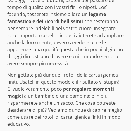
Da oggi, invece di buttarli, usateli per passare del
tempo di qualità con i vostri figli o nipoti. Così
facendo, tesserete insieme a loro un
legame
fantastico e dei ricordi bellissimi
che resteranno
per sempre indelebili nel vostro cuore. Insegnate
loro l’importanza del riciclo e li aiuterete ad ampliare
anche la loro mente, ovvero a vedere oltre le
apparenze: una qualità questa che in pochi al giorno
di oggi dimostrano di avere e cui il mondo sembra
avere sempre più necessità.
Non gettate più dunque i rotoli della carta igienica
finiti. Usateli in questo modo e il risultato vi stupirà.
Ci vuole veramente poco
per regalare momenti
magici
a un bambino o una bambina: e in più
risparmierete anche un sacco. Che cosa potreste
desiderare di più? Vediamo dunque di capire meglio
come usare dei rotoli di carta igienica finiti in modo
educativo.