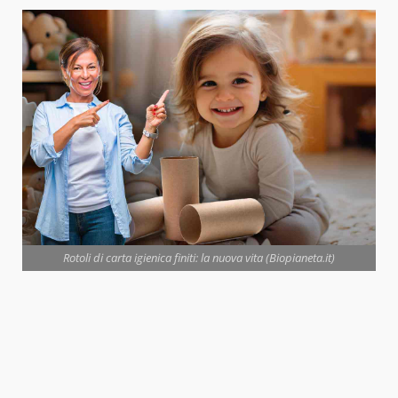
Rotoli di carta igienica finiti: la nuova vita (Biopianeta.it)