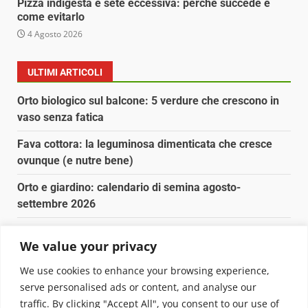
Pizza indigesta e sete eccessiva: perché succede e
come evitarlo
4 Agosto 2026
ULTIMI ARTICOLI
Orto biologico sul balcone: 5 verdure che crescono in
vaso senza fatica
Fava cottora: la leguminosa dimenticata che cresce
ovunque (e nutre bene)
Orto e giardino: calendario di semina agosto-
settembre 2026
Nancy la tartaruga torna libera in Adriatico
We value your privacy
Fava cottora: come cucinarla, quando è di stagione e
We use cookies to enhance your browsing experience,
perché vale la pena
serve personalised ads or content, and analyse our
traffic. By clicking "Accept All", you consent to our use of