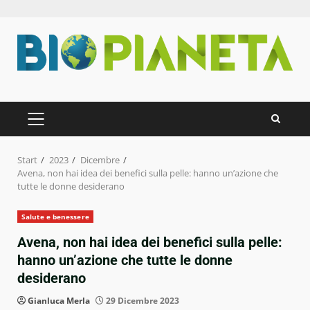
Zum
Inhalt
springen
PRIMÄRES
MENÜ
Start
2023
Dicembre
Avena, non hai idea dei benefici sulla pelle: hanno un’azione che
tutte le donne desiderano
Salute e benessere
Avena, non hai idea dei benefici sulla pelle:
hanno un’azione che tutte le donne
desiderano
Gianluca Merla
29 Dicembre 2023