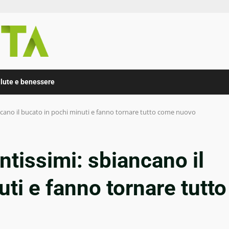
lute e benessere
ancano il bucato in pochi minuti e fanno tornare tutto come nuovo
ntissimi: sbiancano il
ti e fanno tornare tutto