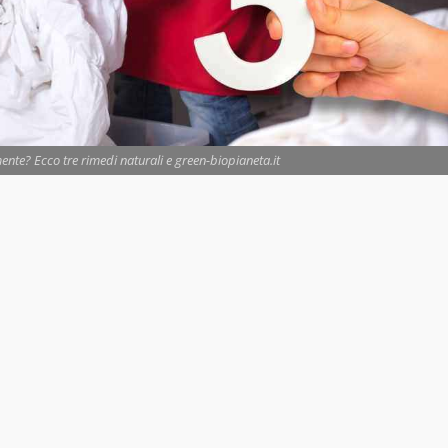
ente? Ecco tre rimedi naturali e green-biopianeta.it