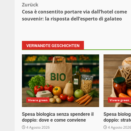
Beitragsnavigation
Zurück
Cosa è consentito portare via dall’hotel come
souvenir: la risposta dell’esperto di galateo
VERWANDTE GESCHICHTEN
Vivere green
Vivere green
Spesa biologica senza spendere il
Spesa biolog
doppio: dove e come conviene
doppio: stra
4 Agosto 2026
4 Agosto 202