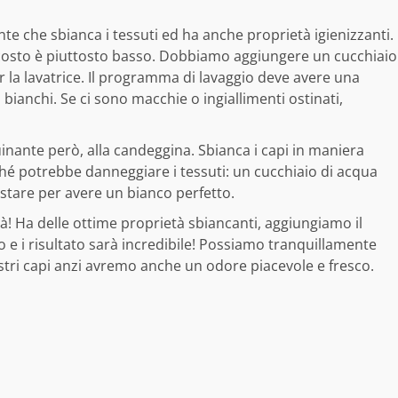
te che sbianca i tessuti ed ha anche proprietà igienizzanti.
 costo è piuttosto basso. Dobbiamo aggiungere un cucchiaio
r la lavatrice. Il programma di lavaggio deve avere una
bianchi. Se ci sono macchie o ingiallimenti ostinati,
quinante però, alla candeggina. Sbianca i capi in maniera
ché potrebbe danneggiare i tessuti: un cucchiaio di acqua
stare per avere un bianco perfetto.
à! Ha delle ottime proprietà sbiancanti, aggiungiamo il
o e i risultato sarà incredibile! Possiamo tranquillamente
tri capi anzi avremo anche un odore piacevole e fresco.