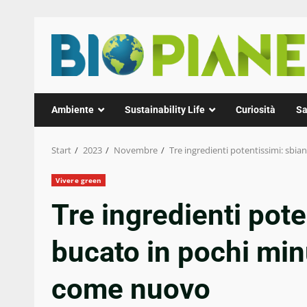
Zum
Inhalt
springen
Ambiente
Sustainability Life
Curiosità
Sa
Start
2023
Novembre
Tre ingredienti potentissimi: sbi
Vivere green
Tre ingredienti pote
bucato in pochi minu
come nuovo