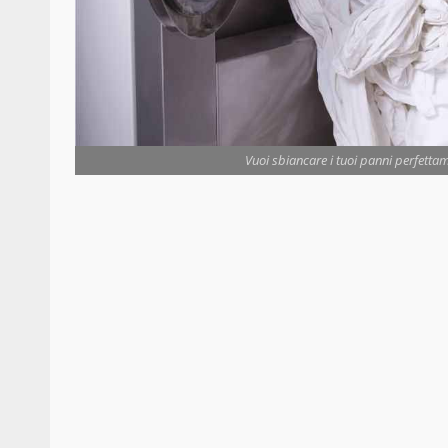
Vuoi sbiancare i tuoi panni perfettam