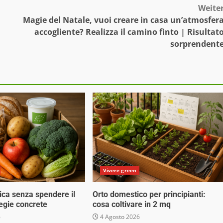
Weite
Magie del Natale, vuoi creare in casa un’atmosfer
accogliente? Realizza il camino finto | Risultat
sorprendent
Vivere green
ica senza spendere il
Orto domestico per principianti:
tegie concrete
cosa coltivare in 2 mq
6
4 Agosto 2026