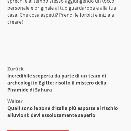
sprechi e al tempo stesso aggiungendo un tocco
personale e originale al tuo guardaroba e alla tua
casa. Che cosa aspetti? Prendi le forbici e inizia a
creare!
Beitragsnavigation
Zurück
Incredibile scoperta da parte di un team di
archeologi in Egitto: risolto il mistero della
Piramide di Sahura
Weiter
Quali sono le zone d’Italia più esposte al rischio
alluvioni: devi assolutamente saperlo