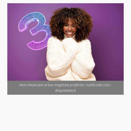
Non rinunciare al tuo maglione preferito: riutilizzalo così -
Biopianeta.it