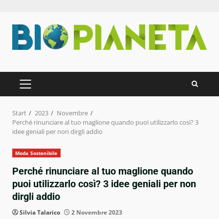
Zum
Inhalt
springen
PRIMÄRES
MENÜ
Start
2023
Novembre
Perché rinunciare al tuo maglione quando puoi utilizzarlo così? 3
idee geniali per non dirgli addio
Moda Sostenibile
Perché rinunciare al tuo maglione quando
puoi utilizzarlo così? 3 idee geniali per non
dirgli addio
Silvia Talarico
2 Novembre 2023