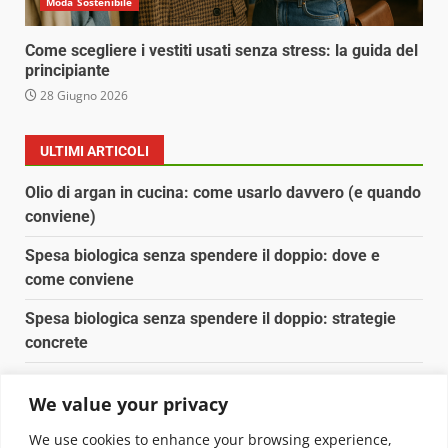
Moda Sostenibile
Come scegliere i vestiti usati senza stress: la guida del
principiante
28 Giugno 2026
ULTIMI ARTICOLI
Olio di argan in cucina: come usarlo davvero (e quando
conviene)
Spesa biologica senza spendere il doppio: dove e
come conviene
Spesa biologica senza spendere il doppio: strategie
concrete
Orto domestico per principianti: cosa coltivare in 2 mq
We value your privacy
Pulizia naturale della casa: 3 ingredienti che
We use cookies to enhance your browsing experience,
sostituiscono 10 prodotti chimici