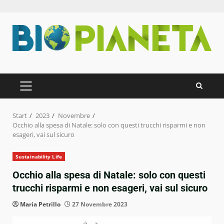
Zum
Inhalt
springen
PRIMÄRES
MENÜ
Start
2023
Novembre
Occhio alla spesa di Natale: solo con questi trucchi risparmi e non
esageri, vai sul sicuro
Sustainability Life
Occhio alla spesa di Natale: solo con questi
trucchi risparmi e non esageri, vai sul sicuro
Maria Petrillo
27 Novembre 2023