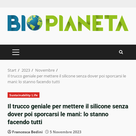
Zum
Inhalt
springen
PRIMÄRES
MENÜ
Start
2023
Novembre
Il trucco geniale per mettere il silicone senza dover poi sporcarsi le
mani: lo stanno facendo tutti
Sustainability Life
Il trucco geniale per mettere il silicone senza
dover poi sporcarsi le mani: lo stanno
facendo tutti
Francesca Bedini
5 Novembre 2023