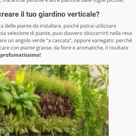
 ma anche petunie e altre piantine dalle foglie piccole.
creare il tuo giardino verticale?
a delle piante da installare, poiché potrai utilizzare
mpia selezione di piante, puoi davvero sbizzarrirti nella resa
eare un angolo verde “a cascata”, oppure variegato: perché
ocare con piante grasse, da fiore e aromatiche, il risultato
e profumatissimo!