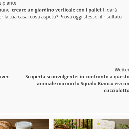
e piante.
ntine,
creare un giardino verticale con i pallet
ti darà
la tua casa: cosa aspetti? Prova oggi stesso: il risultato
Weite
over
Scoperta sconvolgente: in confronto a quest
animale marino lo Squalo Bianco era u
cucciolott