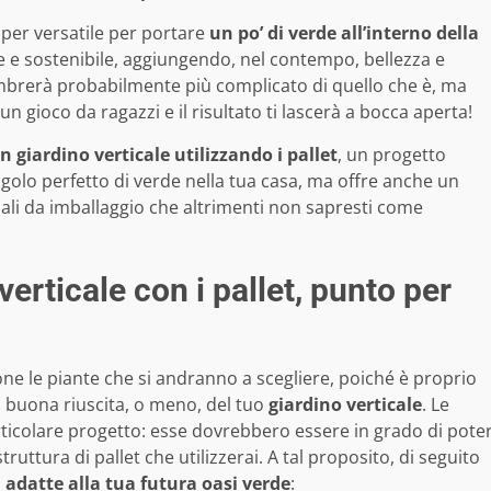
uper versatile per portare
un po’ di verde all’interno della
te e sostenibile, aggiungendo, nel contempo, bellezza e
mbrerà probabilmente più complicato di quello che è, ma
n gioco da ragazzi e il risultato ti lascerà a bocca aperta!
 giardino verticale utilizzando i pallet
, un progetto
ngolo perfetto di verde nella tua casa, ma offre anche un
ali da imballaggio che altrimenti non sapresti come
verticale con i pallet, punto per
one le piante che si andranno a scegliere, poiché è proprio
 buona riuscita, o meno, del tuo
giardino verticale
. Le
articolare progetto: esse dovrebbero essere in grado di pote
truttura di pallet che utilizzerai. A tal proposito, di seguito
 adatte alla tua futura oasi verde
: