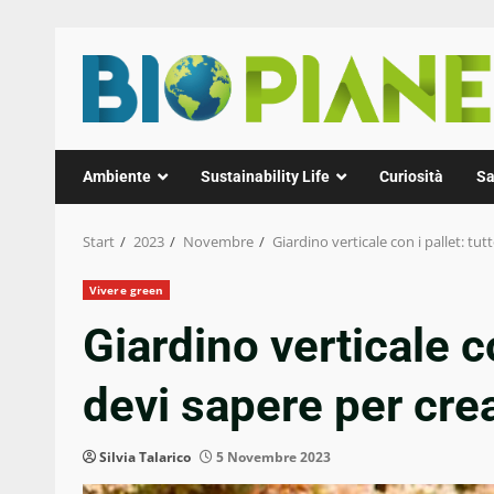
Zum
Inhalt
springen
Ambiente
Sustainability Life
Curiosità
Sa
Start
2023
Novembre
Giardino verticale con i pallet: tu
Vivere green
Giardino verticale co
devi sapere per cre
Silvia Talarico
5 Novembre 2023