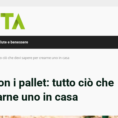
lute e benessere
tto ciò che devi sapere per crearne uno in casa
n i pallet: tutto ciò che
arne uno in casa