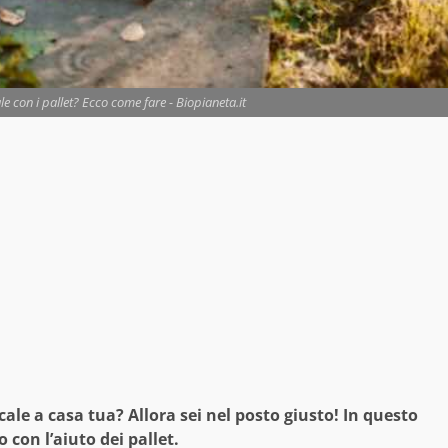
le con i pallet? Ecco come fare - Biopianeta.it
ale a casa tua? Allora sei nel posto giusto! In questo
con l’aiuto dei pallet.