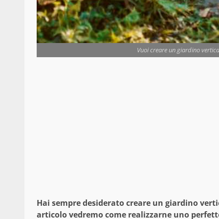
Vuoi creare un giardino vertica
Hai sempre desiderato creare un giardino vertic
articolo vedremo come realizzarne uno perfetto 