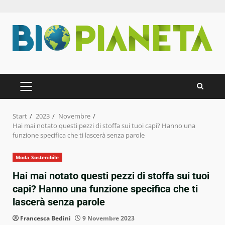
Zum
Inhalt
springen
PRIMÄRES
MENÜ
Start
2023
Novembre
Hai mai notato questi pezzi di stoffa sui tuoi capi? Hanno una
funzione specifica che ti lascerà senza parole
Moda Sostenibile
Hai mai notato questi pezzi di stoffa sui tuoi
capi? Hanno una funzione specifica che ti
lascerà senza parole
Francesca Bedini
9 Novembre 2023