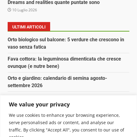
Dreams and realities quante puntate sono
10 Luglio 2026
ULTIMI ARTICOLI
Orto biologico sul balcone: 5 verdure che crescono in
vaso senza fatica
Fava cottora: la leguminosa dimenticata che cresce
ovunque (e nutre bene)
Orto e giardino: calendario di semina agosto-
settembre 2026
Nancy la tartaruga torna libera in Adriatico
We value your privacy
Fava cottora: come cucinarla, quando è di stagione e
We use cookies to enhance your browsing experience,
perché vale la pena
serve personalised ads or content, and analyse our
traffic. By clicking "Accept All", you consent to our use of
Copyright © 2025 Biopianeta.it proprietà di Jws Media