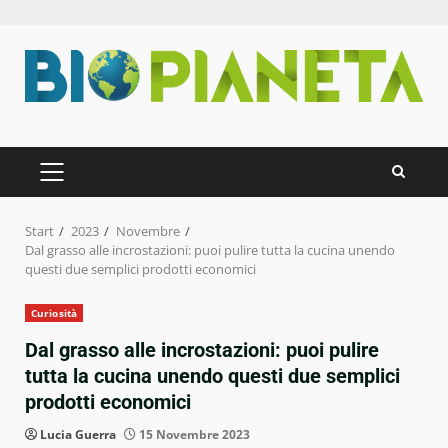
Zum
Inhalt
springen
PRIMÄRES
MENÜ
Start
2023
Novembre
Dal grasso alle incrostazioni: puoi pulire tutta la cucina unendo
questi due semplici prodotti economici
Curiosità
Dal grasso alle incrostazioni: puoi pulire
tutta la cucina unendo questi due semplici
prodotti economici
Lucia Guerra
15 Novembre 2023