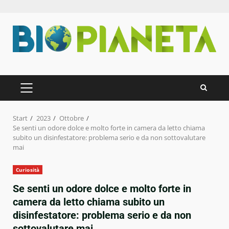
Zum
Inhalt
springen
PRIMÄRES
MENÜ
Start
2023
Ottobre
Se senti un odore dolce e molto forte in camera da letto chiama
subito un disinfestatore: problema serio e da non sottovalutare
mai
Curiosità
Se senti un odore dolce e molto forte in
camera da letto chiama subito un
disinfestatore: problema serio e da non
sottovalutare mai