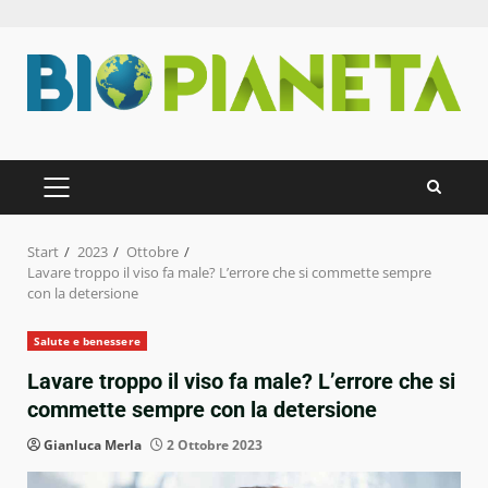
Zum
Inhalt
springen
PRIMÄRES
MENÜ
Start
2023
Ottobre
Lavare troppo il viso fa male? L’errore che si commette sempre
con la detersione
Salute e benessere
Lavare troppo il viso fa male? L’errore che si
commette sempre con la detersione
Gianluca Merla
2 Ottobre 2023