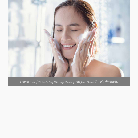
Lavare la faccia troppo spesso può far male? - BioPianeta