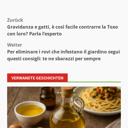
Beitragsnavigation
Zurück
Gravidanza e gatti, è così facile contrarre la Toxo
con loro? Parla l’esperto
Weiter
Per eliminare i rovi che infestano il giardino segui
questi consigli: te ne sbarazzi per sempre
VERWANDTE GESCHICHTEN