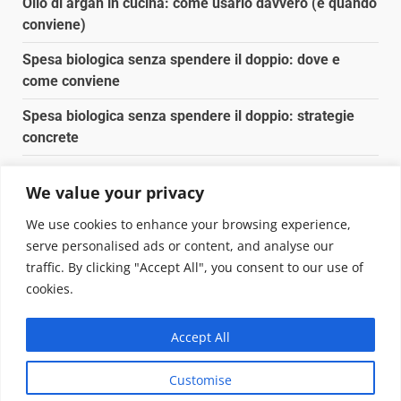
Olio di argan in cucina: come usarlo davvero (e quando
conviene)
Spesa biologica senza spendere il doppio: dove e
come conviene
Spesa biologica senza spendere il doppio: strategie
concrete
Orto domestico per principianti: cosa coltivare in 2 mq
We value your privacy
Pulizia naturale della casa: 3 ingredienti che
We use cookies to enhance your browsing experience,
sostituiscono 10 prodotti chimici
serve personalised ads or content, and analyse our
traffic. By clicking "Accept All", you consent to our use of
Copyright © 2025 Biopianeta.it proprietà di Jws Media
cookies.
Srl - Via Cavour 310 - 00184 Roma - P.Iva 17132921002
Questo blog non è una testata giornalistica, in quanto
Accept All
viene aggiornato senza alcuna periodicità. Non può
pertanto considerarsi un prodotto editoriale ai sensi
Customise
della legge n. 62 del 07.03.2001
|
DarkNews
von AF