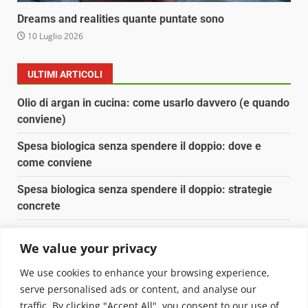
Dreams and realities quante puntate sono
10 Luglio 2026
ULTIMI ARTICOLI
Olio di argan in cucina: come usarlo davvero (e quando
conviene)
Spesa biologica senza spendere il doppio: dove e
come conviene
Spesa biologica senza spendere il doppio: strategie
concrete
Orto domestico per principianti: cosa coltivare in 2 mq
We value your privacy
Pulizia naturale della casa: 3 ingredienti che
We use cookies to enhance your browsing experience,
sostituiscono 10 prodotti chimici
serve personalised ads or content, and analyse our
traffic. By clicking "Accept All", you consent to our use of