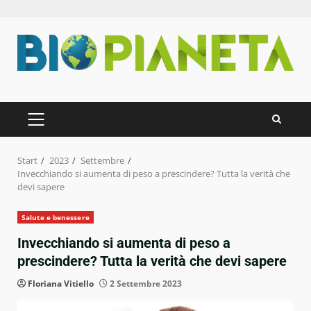
Zum
Inhalt
springen
PRIMÄRES
MENÜ
Start
2023
Settembre
Invecchiando si aumenta di peso a prescindere? Tutta la verità che
devi sapere
Salute e benessere
Invecchiando si aumenta di peso a
prescindere? Tutta la verità che devi sapere
Floriana Vitiello
2 Settembre 2023