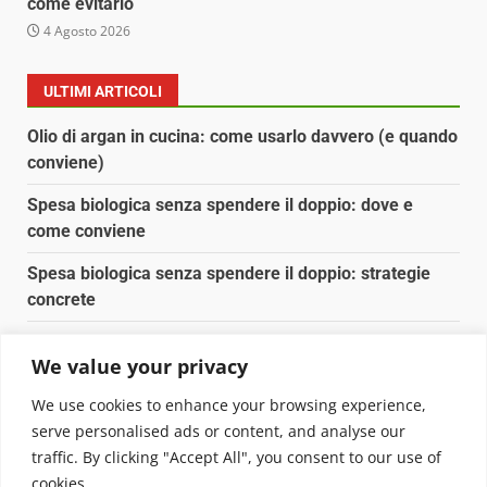
come evitarlo
4 Agosto 2026
ULTIMI ARTICOLI
Olio di argan in cucina: come usarlo davvero (e quando
conviene)
Spesa biologica senza spendere il doppio: dove e
come conviene
Spesa biologica senza spendere il doppio: strategie
concrete
Orto domestico per principianti: cosa coltivare in 2 mq
We value your privacy
Pulizia naturale della casa: 3 ingredienti che
We use cookies to enhance your browsing experience,
sostituiscono 10 prodotti chimici
serve personalised ads or content, and analyse our
traffic. By clicking "Accept All", you consent to our use of
Copyright © 2025 Biopianeta.it proprietà di Jws Media
cookies.