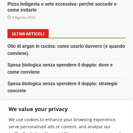
Pizza indigesta e sete eccessiva: perché succede e
come evitarlo
4 Agosto 2026
ULTIMI ARTICOLI
Olio di argan in cucina: come usarlo davvero (e quando
conviene)
Spesa biologica senza spendere il doppio: dove e
come conviene
Spesa biologica senza spendere il doppio: strategie
concrete
Orto domestico per principianti: cosa coltivare in 2 mq
We value your privacy
Pulizia naturale della casa: 3 ingredienti che
We use cookies to enhance your browsing experience,
sostituiscono 10 prodotti chimici
serve personalised ads or content, and analyse our