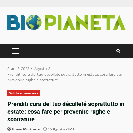
Zum
Inhalt
springen
PRIMÄRES
MENÜ
Start
2023
Agosto
Prenditi cura del tuo décolleté soprattutto in estate: cosa fare per
prevenire rughe e scottature
Salute e benessere
Prenditi cura del tuo décolleté soprattutto in
estate: cosa fare per prevenire rughe e
scottature
Diana Martinese
15 Agosto 2023