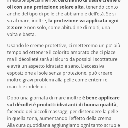
In estate specialmente,
cerchiamo di usare creme o
oli con una protezione solare alta
, tenendo conto
anche del tipo di pelle che abbiamo e dell’età. Se si
va al mare, inoltre,
la protezione va applicata ogni
2-3 ore
e non solo, come abitudine di molti, una
volta e basta.
Usando le creme protettive, ci metteremo un po’ più
tempo ad ottenere il colorito ambrato che ci piace
ma il décolleté sarà al sicuro da possibili scottature
e avrà un aspetto idratato e sano. L’eccessiva
esposizione al sole senza protezione, può creare
inoltre gravi problemi alla pelle come eritemi e
macchie indelebili.
Dopo una giornata di mare inoltre
è bene applicare
sul décolleté prodotti idratanti di buona qualità,
facendo dei piccoli massaggi per distendere la pelle
in quella zona, aumentando l’effetto della crema.
Alla cura quotidiana aggiungiamo ogni tanto scrub e