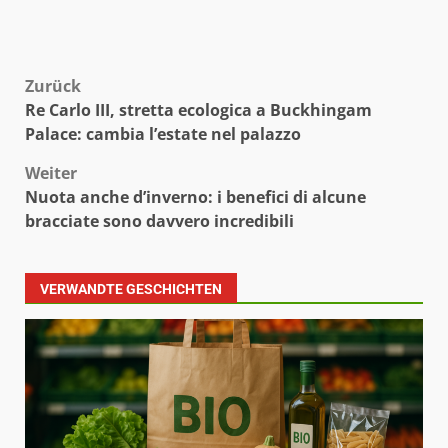
Beitragsnavigation
Zurück
Re Carlo III, stretta ecologica a Buckhingam
Palace: cambia l’estate nel palazzo
Weiter
Nuota anche d’inverno: i benefici di alcune
bracciate sono davvero incredibili
VERWANDTE GESCHICHTEN