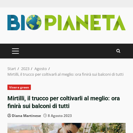
Zum
Inhalt
springen
PRIMÄRES
MENÜ
Start
2023
Agosto
Mirtilli, il trucco per coltivarli al meglio: ora finirà sui balconi di tutti
Vivere green
Mirtilli, il trucco per coltivarli al meglio: ora
finirà sui balconi di tutti
Diana Martinese
8 Agosto 2023