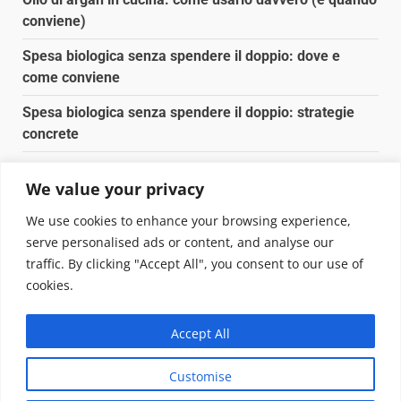
conviene)
Spesa biologica senza spendere il doppio: dove e
come conviene
Spesa biologica senza spendere il doppio: strategie
concrete
Orto domestico per principianti: cosa coltivare in 2 mq
We value your privacy
Pulizia naturale della casa: 3 ingredienti che
We use cookies to enhance your browsing experience,
sostituiscono 10 prodotti chimici
serve personalised ads or content, and analyse our
traffic. By clicking "Accept All", you consent to our use of
Copyright © 2025 Biopianeta.it proprietà di Jws Media
cookies.
Srl - Via Cavour 310 - 00184 Roma - P.Iva 17132921002
Questo blog non è una testata giornalistica, in quanto
Accept All
viene aggiornato senza alcuna periodicità. Non può
pertanto considerarsi un prodotto editoriale ai sensi
Customise
della legge n. 62 del 07.03.2001
|
DarkNews
von AF