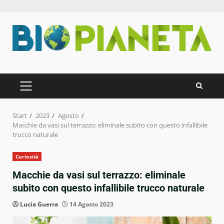
Zum
Inhalt
springen
PRIMÄRES
MENÜ
Start
2023
Agosto
Macchie da vasi sul terrazzo: eliminale subito con questo infallibile
trucco naturale
Curiosità
Macchie da vasi sul terrazzo: eliminale
subito con questo infallibile trucco naturale
Lucia Guerra
14 Agosto 2023