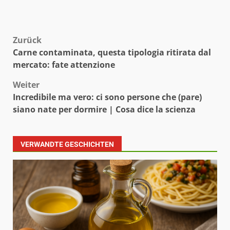
Beitragsnavigation
Zurück
Carne contaminata, questa tipologia ritirata dal
mercato: fate attenzione
Weiter
Incredibile ma vero: ci sono persone che (pare)
siano nate per dormire | Cosa dice la scienza
VERWANDTE GESCHICHTEN