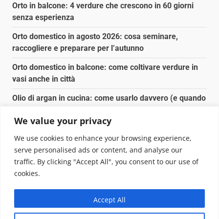
Orto in balcone: 4 verdure che crescono in 60 giorni
senza esperienza
Orto domestico in agosto 2026: cosa seminare,
raccogliere e preparare per l’autunno
Orto domestico in balcone: come coltivare verdure in
vasi anche in città
Olio di argan in cucina: come usarlo davvero (e quando
conviene)
We value your privacy
Spesa biologica senza spendere il doppio: dove e
We use cookies to enhance your browsing experience,
come conviene
serve personalised ads or content, and analyse our
traffic. By clicking "Accept All", you consent to our use of
Copyright © 2025 Biopianeta.it proprietà di Jws Media
cookies.
Srl - Via Cavour 310 - 00184 Roma - P.Iva 17132921002
Questo blog non è una testata giornalistica, in quanto
Accept All
viene aggiornato senza alcuna periodicità. Non può
pertanto considerarsi un prodotto editoriale ai sensi