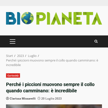
Zum
Inhalt
springen
PRIMÄRES
MENÜ
Start
2023
Luglio
Perché i piccioni muovono sempre il collo quando camminano: è
incredibile
Curiosità
Perché i piccioni muovono sempre il collo
quando camminano: è incredibile
Clarissa Missarelli
20 Luglio 2023