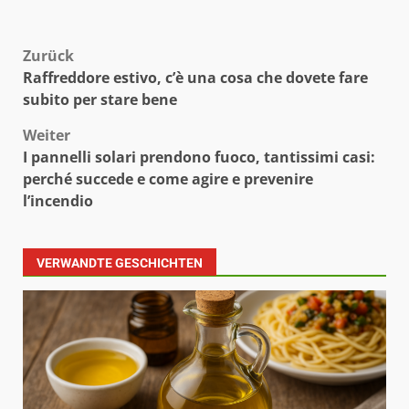
Beitragsnavigation
Zurück
Raffreddore estivo, c’è una cosa che dovete fare
subito per stare bene
Weiter
I pannelli solari prendono fuoco, tantissimi casi:
perché succede e come agire e prevenire
l’incendio
VERWANDTE GESCHICHTEN