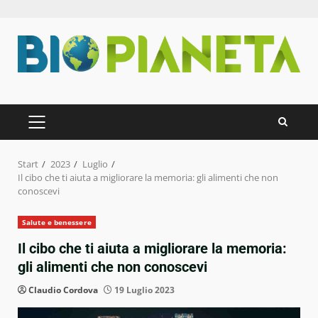
Zum
Inhalt
springen
PRIMÄRES
MENÜ
Start
2023
Luglio
Il cibo che ti aiuta a migliorare la memoria: gli alimenti che non
conoscevi
Salute e benessere
Il cibo che ti aiuta a migliorare la memoria:
gli alimenti che non conoscevi
Claudio Cordova
19 Luglio 2023