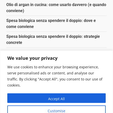
Olio di argan in cucina: come usarlo davvero (e quando
conviene)
Spesa biologica senza spendere il doppio: dove e
come conviene
Spesa biologica senza spendere il doppio: strategie
concrete
Orto domestico per principianti: cosa coltivare in 2 mq
We value your privacy
Pulizia naturale della casa: 3 ingredienti che
We use cookies to enhance your browsing experience,
sostituiscono 10 prodotti chimici
serve personalised ads or content, and analyse our
traffic. By clicking "Accept All", you consent to our use of
Copyright © 2025 Biopianeta.it proprietà di Jws Media
cookies.
Srl - Via Cavour 310 - 00184 Roma - P.Iva 17132921002
Questo blog non è una testata giornalistica, in quanto
Accept All
viene aggiornato senza alcuna periodicità. Non può
pertanto considerarsi un prodotto editoriale ai sensi
Customise