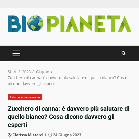
Zum
Inhalt
springen
PRIMÄRES
MENÜ
Start
2023
Giugno
Zucchero di canna: è davvero più salutare di quello bianco? Cosa
dicono davvero gli esperti
Salute e benessere
Zucchero di canna: è davvero più salutare di
quello bianco? Cosa dicono davvero gli
esperti
Clarissa Missarelli
24 Giugno 2023