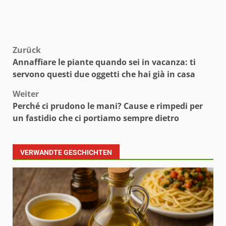
Beitragsnavigation
Zurück
Annaffiare le piante quando sei in vacanza: ti
servono questi due oggetti che hai già in casa
Weiter
Perché ci prudono le mani? Cause e rimpedi per
un fastidio che ci portiamo sempre dietro
VERWANDTE GESCHICHTEN