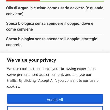
Olio di argan in cucina: come usarlo davvero (e quando
conviene)
Spesa biologica senza spendere il doppio: dove e
come conviene
Spesa biologica senza spendere il doppio: strategie
concrete
Orto domestico per principianti: cosa coltivare in 2 mq
We value your privacy
Pulizia naturale della casa: 3 ingredienti che
We use cookies to enhance your browsing experience,
sostituiscono 10 prodotti chimici
serve personalised ads or content, and analyse our
traffic. By clicking "Accept All", you consent to our use of
Copyright © 2025 Biopianeta.it proprietà di Jws Media
cookies.
Srl - Via Cavour 310 - 00184 Roma - P.Iva 17132921002
Questo blog non è una testata giornalistica, in quanto
Accept All
viene aggiornato senza alcuna periodicità. Non può
pertanto considerarsi un prodotto editoriale ai sensi