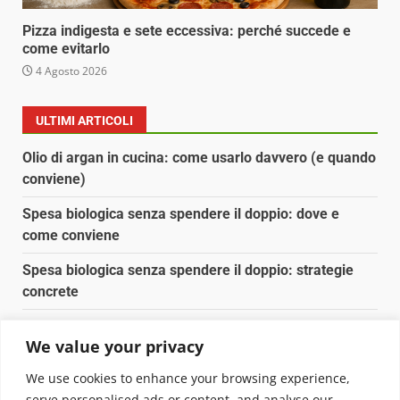
Pizza indigesta e sete eccessiva: perché succede e
come evitarlo
4 Agosto 2026
ULTIMI ARTICOLI
Olio di argan in cucina: come usarlo davvero (e quando
conviene)
Spesa biologica senza spendere il doppio: dove e
come conviene
Spesa biologica senza spendere il doppio: strategie
concrete
Orto domestico per principianti: cosa coltivare in 2 mq
We value your privacy
Pulizia naturale della casa: 3 ingredienti che
We use cookies to enhance your browsing experience,
sostituiscono 10 prodotti chimici
serve personalised ads or content, and analyse our