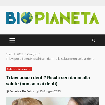
Zum
Inhalt
springen
PRIMÄRES
MENÜ
Start
2023
Giugno
Ti lavi poco i denti? Rischi seri danni alla salute (non solo ai denti)
Salute e benessere
Ti lavi poco i denti? Rischi seri danni alla
salute (non solo ai denti)
Federica De Febis
15 Giugno 2023