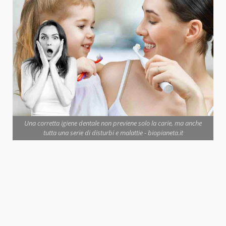
Una corretta igiene dentale non previene solo la carie, ma anche
tutta una serie di disturbi e malattie - biopianeta.it