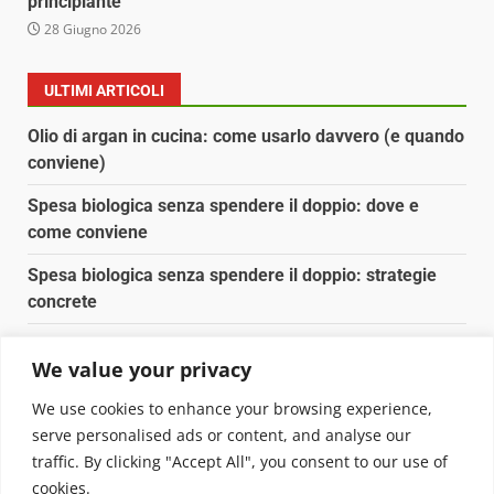
principiante
28 Giugno 2026
ULTIMI ARTICOLI
Olio di argan in cucina: come usarlo davvero (e quando
conviene)
Spesa biologica senza spendere il doppio: dove e
come conviene
Spesa biologica senza spendere il doppio: strategie
concrete
Orto domestico per principianti: cosa coltivare in 2 mq
We value your privacy
Pulizia naturale della casa: 3 ingredienti che
We use cookies to enhance your browsing experience,
sostituiscono 10 prodotti chimici
serve personalised ads or content, and analyse our
traffic. By clicking "Accept All", you consent to our use of
Copyright © 2025 Biopianeta.it proprietà di Jws Media
cookies.