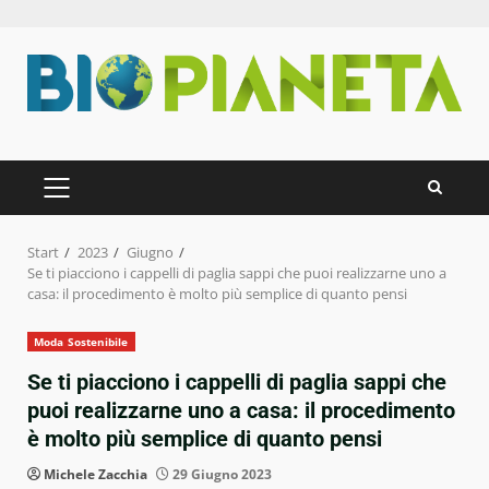
Zum
Inhalt
springen
PRIMÄRES
MENÜ
Start
2023
Giugno
Se ti piacciono i cappelli di paglia sappi che puoi realizzarne uno a
casa: il procedimento è molto più semplice di quanto pensi
Moda Sostenibile
Se ti piacciono i cappelli di paglia sappi che
puoi realizzarne uno a casa: il procedimento
è molto più semplice di quanto pensi
Michele Zacchia
29 Giugno 2023