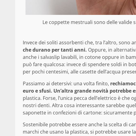
Le coppette mestruali sono delle valide so
Invece dei soliti assorbenti che, tra l’altro, sono
che durano per tanti anni.
Oppure, in alternativ
anche i salvaslip lavabili, in cotone oppure in bamb
può fare qualcosa: invece di spendere soldi in bott
per pochi centesimi, alle casette dell’acqua prese
Passiamo ai detersivi: una volta finito,
rechiamoci 
euro e sfusi.
Un’altra grande novità potrebbe es
plastica. Forse, l’unica pecca dell’elettrico è che 
nostri denti. Altra cosa interessante sarebbe quella
saponette in confezioni di cartone: sicuramente pi
Sostenibile potrebbe essere anche la scelta di c
marchi che usano la plastica, si potrebbe usare la 