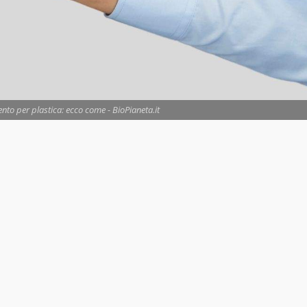
to per plastica: ecco come - BioPianeta.it