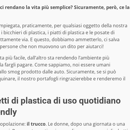
 ci rendano la vita più semplice? Sicuramente, però, ce la
 impiegata, praticamente, per qualsiasi oggetto della nostra
icchieri di plastica, i piatti di plastica e le posate di
direttamente via. E questo, dobbiamo ammetterlo, ci salva
persone che non muovono un dito per aiutarci!
vita più facile, dall’altro sta rendendo l’ambiente più
da fargli pagare. Come sappiamo, noi essere umani
allo smog prodotto dalle auto. Sicuramente, se si può
quinare, il nostro portafogli ringrazierebbe e renderemo il
ti di plastica di uso quotidiano
endly
popolazione:
il trucco
. Le donne, dopo una giornata o una