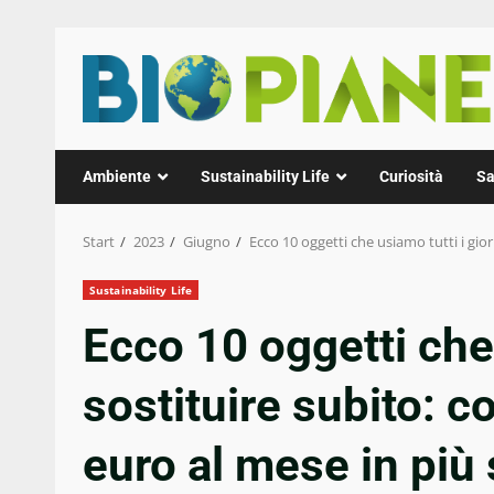
Zum
Inhalt
springen
Ambiente
Sustainability Life
Curiosità
Sa
Start
2023
Giugno
Ecco 10 oggetti che usiamo tutti i giorn
Sustainability Life
Ecco 10 oggetti che 
sostituire subito: co
euro al mese in più 