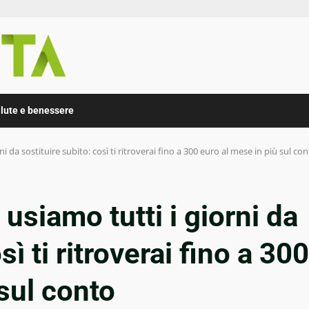
lute e benessere
i da sostituire subito: così ti ritroverai fino a 300 euro al mese in più sul co
usiamo tutti i giorni da
sì ti ritroverai fino a 300
sul conto