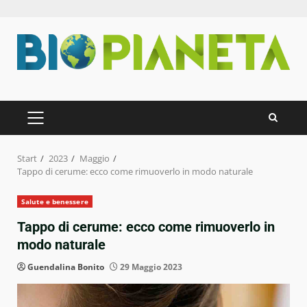
Zum
Inhalt
springen
PRIMÄRES
MENÜ
Start
2023
Maggio
Tappo di cerume: ecco come rimuoverlo in modo naturale
Salute e benessere
Tappo di cerume: ecco come rimuoverlo in
modo naturale
Guendalina Bonito
29 Maggio 2023