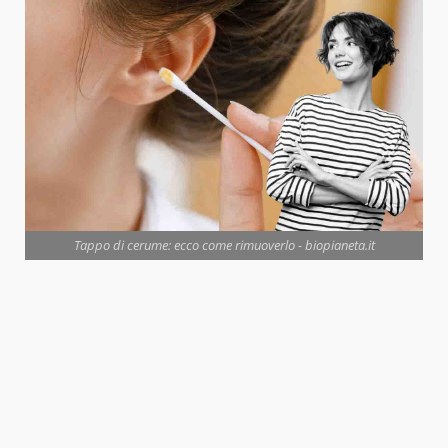
Tappo di cerume: ecco come rimuoverlo - biopianeta.it