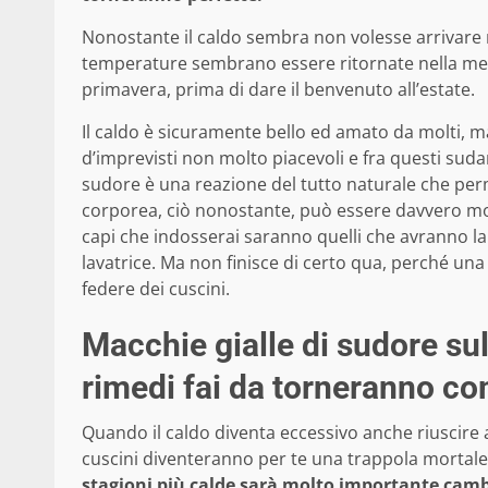
Nonostante il caldo sembra non volesse arrivare 
temperature sembrano essere ritornate nella medi
primavera, prima di dare il benvenuto all’estate.
Il caldo è sicuramente bello ed amato da molti, m
d’imprevisti non molto piacevoli e fra questi suda
sudore è una reazione del tutto naturale che per
corporea, ciò nonostante, può essere davvero mot
capi che indosserai saranno quelli che avranno la
lavatrice. Ma non finisce di certo qua, perché una
federe dei cuscini.
Macchie gialle di sudore sul
rimedi fai da torneranno c
Quando il caldo diventa eccessivo anche riuscire 
cuscini diventeranno per te una trappola mortale
stagioni più calde sarà molto importante cambi