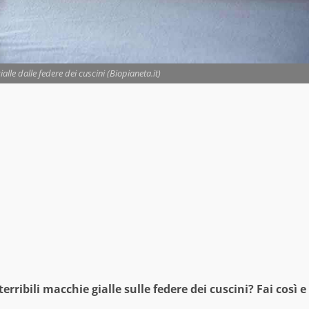
lle dalle federe dei cuscini (Biopianeta.it)
erribili macchie gialle sulle federe dei cuscini? Fai così e