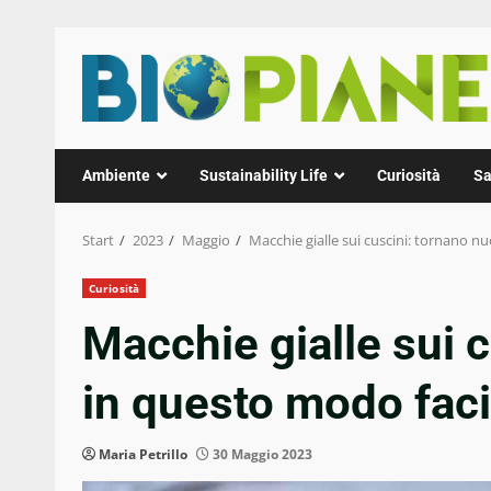
Zum
Inhalt
springen
Ambiente
Sustainability Life
Curiosità
Sa
Start
2023
Maggio
Macchie gialle sui cuscini: tornano n
Curiosità
Macchie gialle sui 
in questo modo facil
Maria Petrillo
30 Maggio 2023