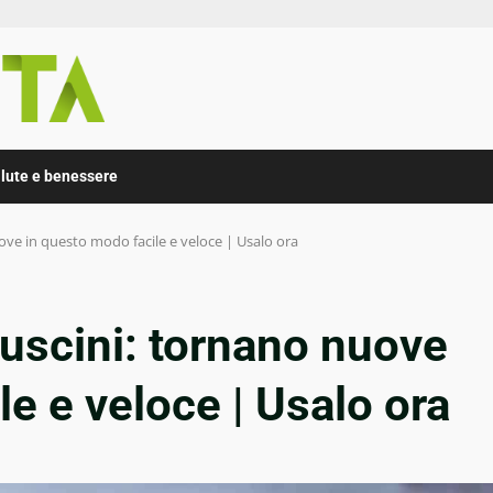
lute e benessere
uove in questo modo facile e veloce | Usalo ora
cuscini: tornano nuove
e e veloce | Usalo ora