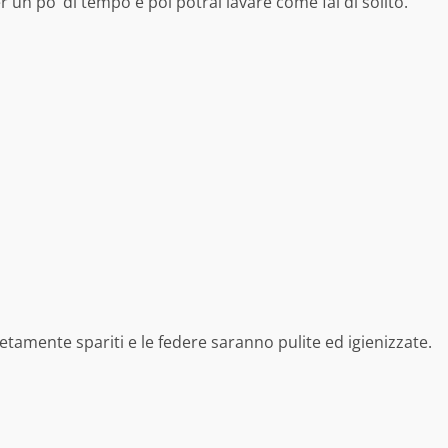
 un po’ di tempo e poi potrai lavare come fai di solito.
tamente spariti e le federe saranno pulite ed igienizzate.