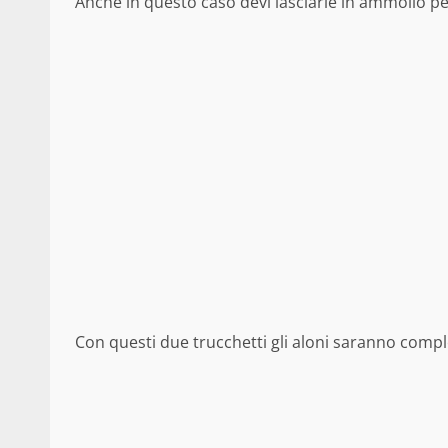
Anche in questo caso devi lasciarle in ammollo per
Con questi due trucchetti gli aloni saranno comple