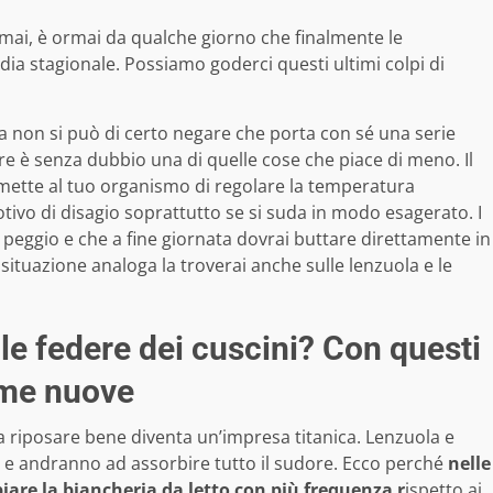
mai, è ormai da qualche giorno che finalmente le
a stagionale. Possiamo goderci questi ultimi colpi di
a non si può di certo negare che porta con sé una serie
re è senza dubbio una di quelle cose che piace di meno. Il
mette al tuo organismo di regolare la temperatura
ivo di disagio soprattutto se si suda in modo esagerato. I
 peggio e che a fine giornata dovrai buttare direttamente in
 situazione analoga la troverai anche sulle lenzuola e le
le federe dei cuscini? Con questi
ome nuove
a riposare bene diventa un’impresa titanica. Lenzuola e
 e andranno ad assorbire tutto il sudore. Ecco perché
nelle
are la biancheria da letto con più frequenza r
ispetto ai