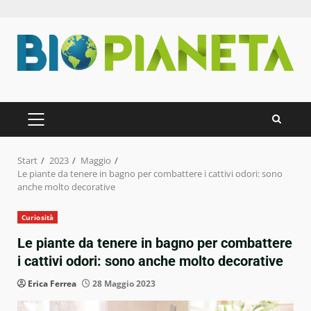
Zum
Inhalt
springen
PRIMÄRES
MENÜ
Start
2023
Maggio
Le piante da tenere in bagno per combattere i cattivi odori: sono
anche molto decorative
Curiosità
Le piante da tenere in bagno per combattere
i cattivi odori: sono anche molto decorative
Erica Ferrea
28 Maggio 2023