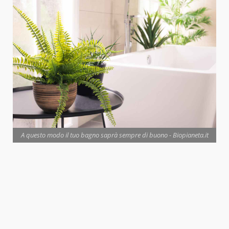
A questo modo il tuo bagno saprà sempre di buono - Biopianeta.it