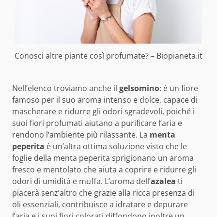
Conosci altre piante così profumate? – Biopianeta.it
Nell’elenco troviamo anche il
gelsomino
: è un fiore
famoso per il suo aroma intenso e dolce, capace di
mascherare e ridurre gli odori sgradevoli, poiché i
suoi fiori profumati aiutano a purificare l’aria e
rendono l’ambiente più rilassante. La
menta
peperita
è un’altra ottima soluzione visto che le
foglie della menta peperita sprigionano un aroma
fresco e mentolato che aiuta a coprire e ridurre gli
odori di umidità e muffa. L’aroma dell’
azalea
ti
piacerà senz’altro che grazie alla ricca presenza di
oli essenziali, contribuisce a idratare e depurare
l’aria e i suoi fiori colorati diffondono inoltre un