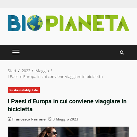
Zum
Inhalt
springen
PRIMÄRES
MENÜ
Start
2023
Maggio
I Paesi d’Europa in cui conviene viaggiare in bicicletta
Sustainability Life
I Paesi d’Europa in cui conviene viaggiare in
bicicletta
Francesca Perrone
3 Maggio 2023