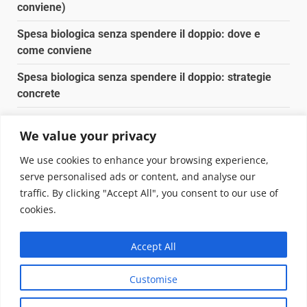
conviene)
Spesa biologica senza spendere il doppio: dove e
come conviene
Spesa biologica senza spendere il doppio: strategie
concrete
Orto domestico per principianti: cosa coltivare in 2 mq
We value your privacy
Pulizia naturale della casa: 3 ingredienti che
We use cookies to enhance your browsing experience,
sostituiscono 10 prodotti chimici
serve personalised ads or content, and analyse our
traffic. By clicking "Accept All", you consent to our use of
Copyright © 2025 Biopianeta.it proprietà di Jws Media
cookies.
Srl - Via Cavour 310 - 00184 Roma - P.Iva 17132921002
Questo blog non è una testata giornalistica, in quanto
Accept All
viene aggiornato senza alcuna periodicità. Non può
pertanto considerarsi un prodotto editoriale ai sensi
Customise
della legge n. 62 del 07.03.2001
|
DarkNews
von AF
themes.