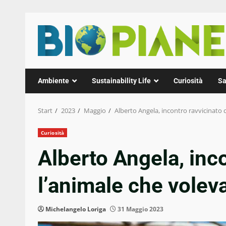
Zum
Inhalt
springen
Ambiente
Sustainability Life
Curiosità
Sa
Start
2023
Maggio
Alberto Angela, incontro ravvicinato c
Curiosità
Alberto Angela, inc
l’animale che voleva
Michelangelo Loriga
31 Maggio 2023