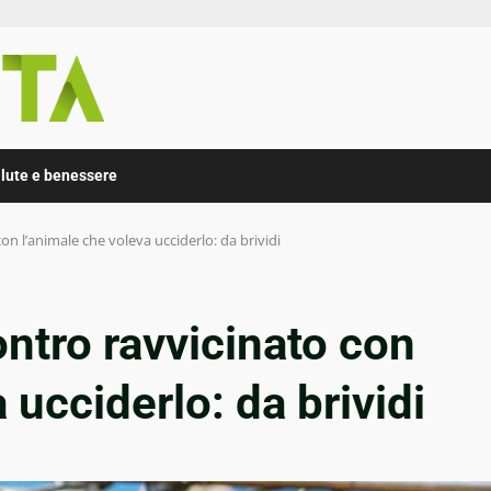
lute e benessere
on l’animale che voleva ucciderlo: da brividi
ontro ravvicinato con
 ucciderlo: da brividi