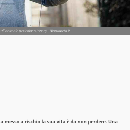
sull'animale pericoloso (Ansa) - Biopianeta.it
ha messo a rischio la sua vita è da non perdere. Una