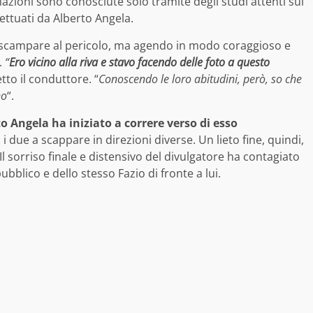
azioni sono conosciute solo tramite degli studi attenti sul
ettuati da Alberto Angela.
 a scampare al pericolo, ma agendo in modo coraggioso e
.
“
Ero vicino alla riva e stavo facendo delle foto a questo
etto il conduttore. “
Conoscendo le loro abitudini, però, so che
no
“.
o Angela ha iniziato a correre verso di esso
due a scappare in direzioni diverse. Un lieto fine, quindi,
 sorriso finale e distensivo del divulgatore ha contagiato
pubblico e dello stesso Fazio di fronte a lui.