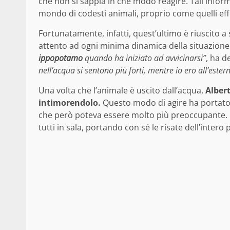
che non si sappia in che modo reagire. Tali inform
mondo di codesti animali, proprio come quelli eff
Fortunatamente, infatti, quest’ultimo è riuscito
attento ad ogni minima dinamica della situazione
ippopotamo
quando ha iniziato ad avvicinarsi”
, ha d
nell’acqua si sentono più forti, mentre io ero all’ester
Una volta che l’animale è uscito dall’acqua,
Albert
intimorendolo.
Questo modo di agire ha portato i 
che però poteva essere molto più preoccupante. Il
tutti in sala, portando con sé le risate dell’intero 