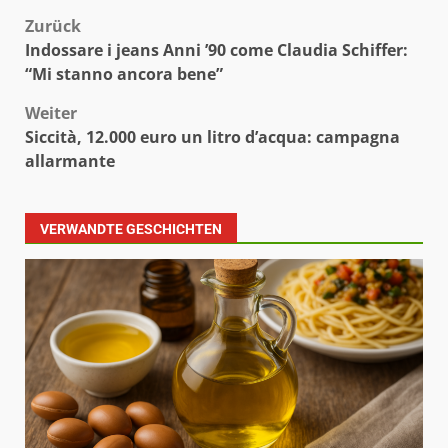
Beitragsnavigation
Zurück
Indossare i jeans Anni ’90 come Claudia Schiffer:
“Mi stanno ancora bene”
Weiter
Siccità, 12.000 euro un litro d’acqua: campagna
allarmante
VERWANDTE GESCHICHTEN