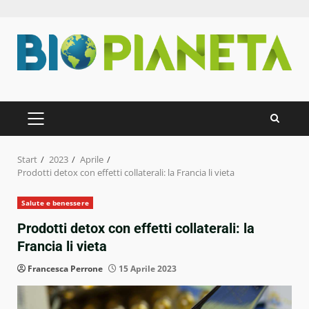
Zum
Inhalt
springen
PRIMÄRES
MENÜ
Start
2023
Aprile
Prodotti detox con effetti collaterali: la Francia li vieta
Salute e benessere
Prodotti detox con effetti collaterali: la
Francia li vieta
Francesca Perrone
15 Aprile 2023