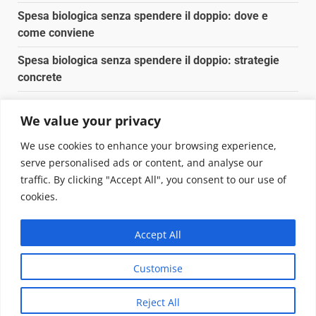
Spesa biologica senza spendere il doppio: dove e
come conviene
Spesa biologica senza spendere il doppio: strategie
concrete
Orto domestico per principianti: cosa coltivare in 2 mq
We value your privacy
Pulizia naturale della casa: 3 ingredienti che
We use cookies to enhance your browsing experience,
sostituiscono 10 prodotti chimici
serve personalised ads or content, and analyse our
traffic. By clicking "Accept All", you consent to our use of
Copyright © 2025 Biopianeta.it proprietà di Jws Media
cookies.
Srl - Via Cavour 310 - 00184 Roma - P.Iva 17132921002
Questo blog non è una testata giornalistica, in quanto
Accept All
viene aggiornato senza alcuna periodicità. Non può
pertanto considerarsi un prodotto editoriale ai sensi
Customise
della legge n. 62 del 07.03.2001
|
DarkNews
von AF
themes.
Reject All