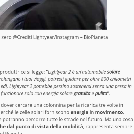
o zero @Crediti Lightyear/Instagram – BioPianeta
 produttrice si legge: “
Lightyear 2 è un’automobile
solare
olungano i tuoi viaggi, potresti guidare per oltre 800 chilometri
medi, Lightyear 2 potrebbe persino sostenersi senza una presa in
 e funzionare solo con energia solare
gratuita
e
pulita
“.
 dover cercare una colonnina per la ricarica tre volte in
erché le celle solari forniscono
energia
in
movimento
.
 potranno percorre tutte le strade nel futuro. Ma una cosa
he dal punto di vista della mobilità
, rappresenta sempre
el Pianeta.