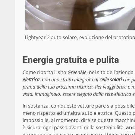
Lightyear 2 auto solare, evoluzione del prototip
Energia gratuita e pulita
Come riporta il sito
GreenMe
, nel sito dell’azienda
elettrica
. Con uno strato integrato di
celle solari
che pr
prima della tua prossima ricarica. Per viaggi brevi e 
vista. Immaginalo, essere slegato dalla rete elettrica
In sostanza, con queste vetture pare sia possibile
meno rispetto ad un’altra auto elettrica. Questo p
Impossibile, al momento, dire se queste macchine
è sicura, ogni passo avanti nella sostenibilità,
anc
e comunque un passo avanti verso il benessere d