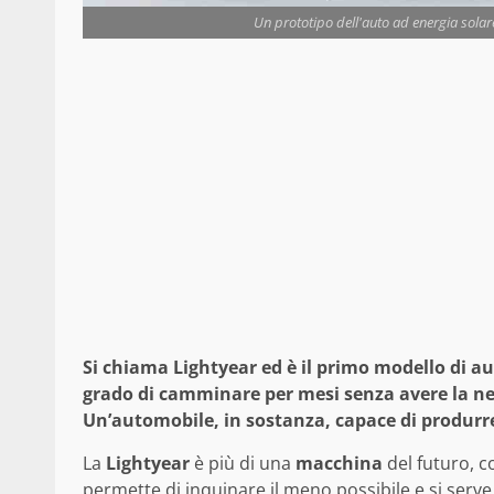
Un prototipo dell'auto ad energia solar
Si chiama Lightyear ed è il primo modello di auto
grado di camminare per mesi senza avere la nece
Un’automobile, in sostanza, capace di produrre
La
Lightyear
è più di una
macchina
del futuro, c
permette di inquinare il meno possibile e si serve 