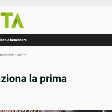
lute e benessere
utomobile “solare”
ziona la prima