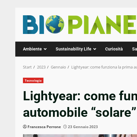
Zum
Inhalt
springen
Ambiente
Sustainability Life
Curiosità
Sa
Start
2023
Gennaio
Lightyear: come funziona la prima a
Tecnologia
Lightyear: come fun
automobile “solare”
Francesca Perrone
23 Gennaio 2023