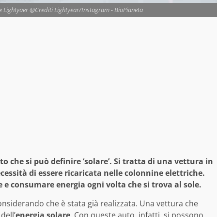
e Lightyaer @Crediti Lightyear/Instagram - BioPianeta
 che si può definire ‘solare’. Si tratta di una vettura in
ssità di essere ricaricata nelle colonnine elettriche.
 e consumare energia ogni volta che si trova al sole.
onsiderando che è stata già realizzata. Una vettura che
dell’
energia solare
. Con queste auto, infatti, si possono