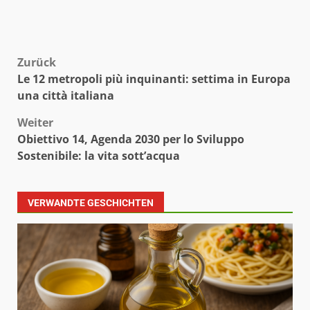
Beitragsnavigation
Zurück
Le 12 metropoli più inquinanti: settima in Europa
una città italiana
Weiter
Obiettivo 14, Agenda 2030 per lo Sviluppo
Sostenibile: la vita sott’acqua
VERWANDTE GESCHICHTEN