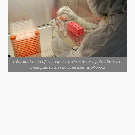
Laboratorio scientifico nel quale, tra le altre cose, potrebbe essere
sviluppata anche carne sintetica - BioPianeta