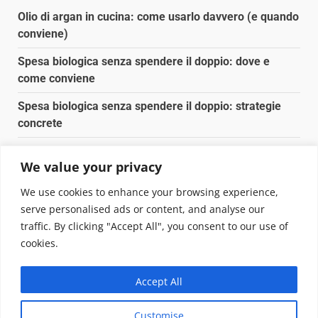
Olio di argan in cucina: come usarlo davvero (e quando
conviene)
Spesa biologica senza spendere il doppio: dove e
come conviene
Spesa biologica senza spendere il doppio: strategie
concrete
Orto domestico per principianti: cosa coltivare in 2 mq
We value your privacy
Pulizia naturale della casa: 3 ingredienti che
We use cookies to enhance your browsing experience,
sostituiscono 10 prodotti chimici
serve personalised ads or content, and analyse our
traffic. By clicking "Accept All", you consent to our use of
Copyright © 2025 Biopianeta.it proprietà di Jws Media
cookies.
Srl - Via Cavour 310 - 00184 Roma - P.Iva 17132921002
Questo blog non è una testata giornalistica, in quanto
Accept All
viene aggiornato senza alcuna periodicità. Non può
pertanto considerarsi un prodotto editoriale ai sensi
Customise