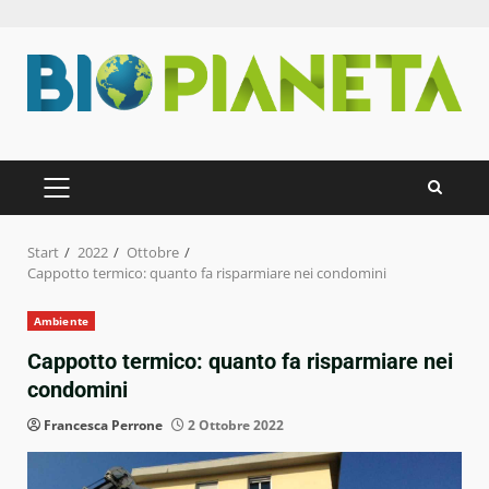
Zum
Inhalt
springen
PRIMÄRES
MENÜ
Start
2022
Ottobre
Cappotto termico: quanto fa risparmiare nei condomini
Ambiente
Cappotto termico: quanto fa risparmiare nei
condomini
Francesca Perrone
2 Ottobre 2022