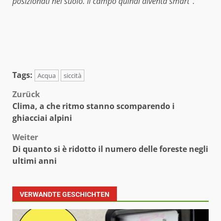
posizionati nel suolo. Il campo quindi diventa smart
“.
Tags:
Acqua
siccità
Beitragsnavigation
Zurück
Clima, a che ritmo stanno scomparendo i
ghiacciai alpini
Weiter
Di quanto si è ridotto il numero delle foreste negli
ultimi anni
VERWANDTE GESCHICHTEN