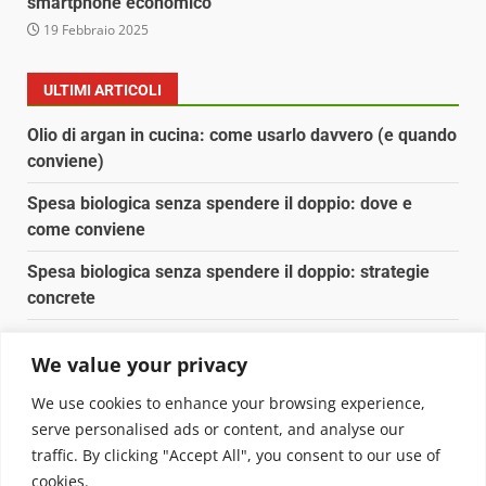
smartphone economico
19 Febbraio 2025
ULTIMI ARTICOLI
Olio di argan in cucina: come usarlo davvero (e quando
conviene)
Spesa biologica senza spendere il doppio: dove e
come conviene
Spesa biologica senza spendere il doppio: strategie
concrete
Orto domestico per principianti: cosa coltivare in 2 mq
We value your privacy
Pulizia naturale della casa: 3 ingredienti che
We use cookies to enhance your browsing experience,
sostituiscono 10 prodotti chimici
serve personalised ads or content, and analyse our
traffic. By clicking "Accept All", you consent to our use of
Copyright © 2025 Biopianeta.it proprietà di Jws Media
cookies.