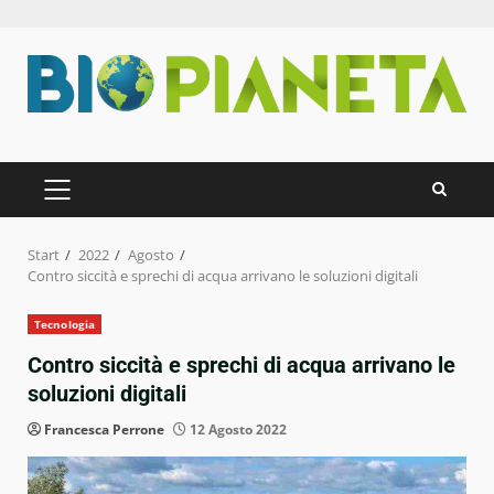
Zum
Inhalt
springen
PRIMÄRES
MENÜ
Start
2022
Agosto
Contro siccità e sprechi di acqua arrivano le soluzioni digitali
Tecnologia
Contro siccità e sprechi di acqua arrivano le
soluzioni digitali
Francesca Perrone
12 Agosto 2022