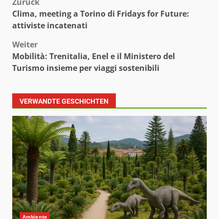
Beitragsnavigation
Zurück
Clima, meeting a Torino di Fridays for Future:
attiviste incatenati
Weiter
Mobilità: Trenitalia, Enel e il Ministero del
Turismo insieme per viaggi sostenibili
VERWANDTE GESCHICHTEN
Ambiente