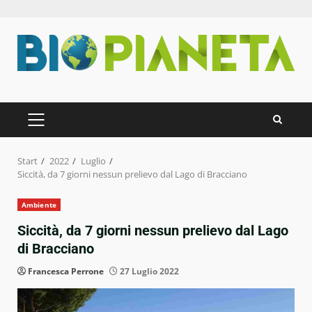
Zum
Inhalt
springen
PRIMÄRES
MENÜ
Start
2022
Luglio
Siccità, da 7 giorni nessun prelievo dal Lago di Bracciano
Ambiente
Siccità, da 7 giorni nessun prelievo dal Lago
di Bracciano
Francesca Perrone
27 Luglio 2022