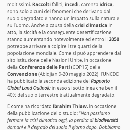
moltissimi.
Raccolti
falliti,
incedi
, carenza
idrica
,
sono solo alcuni dei fenomeni che derivano dal
suolo degradato e hanno un impatto sulla natura e
sull’uomo. Anche a causa della
crisi climatica
in
atto, la siccità e la conseguente desertificazione
stanno aumentando notevolmente ed entro il
2050
potrebbe arrivare a colpire i tre quarti della
popolazione mondiale. Come si può apprendere dal
sito istituzione delle Nazioni Unite, in occasione
della
Conferenza delle Parti
(COP15) della
Convenzione
(Abidjian,9-20 maggio 2022), l’UNCDD
ha pubblicato la seconda edizione del
Rapporto
Global Land Outlook;
in esso si sottolinea che ben il
40% del suolo terrestre è attualmente degradato.
E come ha ricordato
Ibrahim Thiaw
, in occasione
della pubblicazione dello studio: “
Non possiamo
fermare la crisi climatica oggi, la perdita di
biodiversità
domani e il degrado del suolo il giorno dopo. Dobbiamo