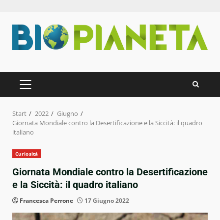
Zum
Inhalt
springen
PRIMÄRES
MENÜ
Start
2022
Giugno
Giornata Mondiale contro la Desertificazione e la Siccità: il quadro
italiano
Curiosità
Giornata Mondiale contro la Desertificazione
e la Siccità: il quadro italiano
Francesca Perrone
17 Giugno 2022