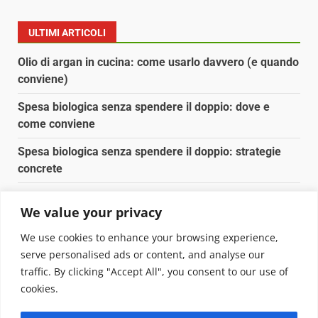
ULTIMI ARTICOLI
Olio di argan in cucina: come usarlo davvero (e quando
conviene)
Spesa biologica senza spendere il doppio: dove e
come conviene
Spesa biologica senza spendere il doppio: strategie
concrete
Orto domestico per principianti: cosa coltivare in 2 mq
We value your privacy
Pulizia naturale della casa: 3 ingredienti che
We use cookies to enhance your browsing experience,
sostituiscono 10 prodotti chimici
serve personalised ads or content, and analyse our
traffic. By clicking "Accept All", you consent to our use of
Copyright © 2025 Biopianeta.it proprietà di Jws Media
cookies.
Srl - Via Cavour 310 - 00184 Roma - P.Iva 17132921002
Questo blog non è una testata giornalistica, in quanto