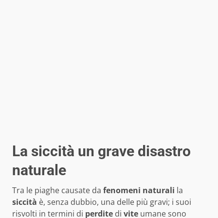
La siccità un grave disastro
naturale
Tra le piaghe causate da
fenomeni naturali
la
siccità
è, senza dubbio, una delle più gravi; i suoi
risvolti in termini di
perdite
di
vite
umane sono