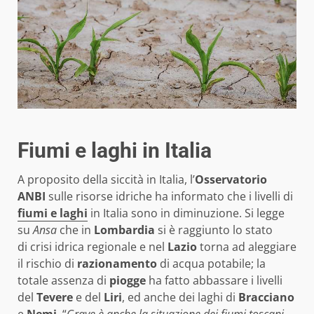
Fiumi e laghi in Italia
A proposito della siccità in Italia, l’
Osservatorio
ANBI
sulle risorse idriche ha informato che i livelli di
fiumi e laghi
in Italia sono in diminuzione. Si legge
su
Ansa
che in
Lombardia
si è raggiunto lo stato
di crisi idrica regionale e nel
Lazio
torna ad aleggiare
il rischio di
razionamento
di acqua potabile; la
totale assenza di
piogge
ha fatto abbassare i livelli
del
Tevere
e del
Liri
, ed anche dei laghi di
Bracciano
e
Nemi
. “
Grave è anche la situazione dei fiumi toscani,