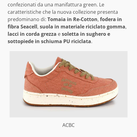
confezionati da una manifattura green. Le
caratteristiche che la nuova collezione presenta
predominano di:
Tomaia in Re-Cotton
,
f
odera in
fibra Seacell
,
s
uola in materiale riciclato gomma
,
l
acci in corda grezza
e
s
oletta in sughero e
sottopiede in schiuma PU riciclata
.
ACBC