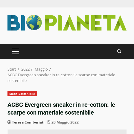
Zum
Inhalt
springen
PRIMÄRES
MENÜ
Start
2022
Maggio
ACBC Evergreen sneaker in re-cotton: le scarpe con materiale
sostenibile
Moda Sostenibile
ACBC Evergreen sneaker in re-cotton: le
scarpe con materiale sostenibile
Teresa Comberiati
20 Maggio 2022