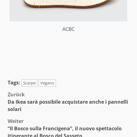
ACBC
Tags:
Scarpe
Vegano
Beitragsnavigation
Zurück
Da Ikea sarà possibile acquistare anche i pannelli
solari
Weiter
“Il Bosco sulla Francigena”, il nuovo spettacolo
itinerante al Bosco del Sasseto