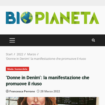
Zum
Inhalt
springen
PRIMÄRES
MENÜ
Start
2022
Marzo
‘Donne in Denim’: la manifestazione che promuove il riuso
Moda Sostenibile
‘Donne in Denim’: la manifestazione che
promuove il riuso
Francesca Perrone
28 Marzo 2022