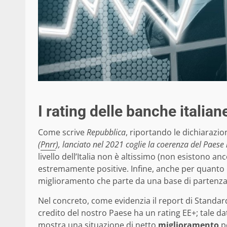
I rating delle banche italian
Come scrive
Repubblica
, riportando le dichiarazion
(
Pnrr
), lanciato nel 2021 coglie la coerenza del Paese n
livello dell’Italia non è altissimo (non esistono an
estremamente positive. Infine, anche per quanto
miglioramento che parte da una base di partenza 
Nel concreto, come evidenzia il report di Standar
credito del nostro Paese ha un rating EE+; tale dat
mostra una situazione di netto
miglioramento
pe