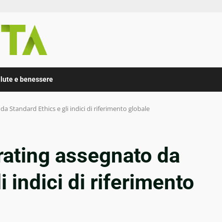
lute e benessere
o da Standard Ethics e gli indici di riferimento globale
l rating assegnato da
i indici di riferimento