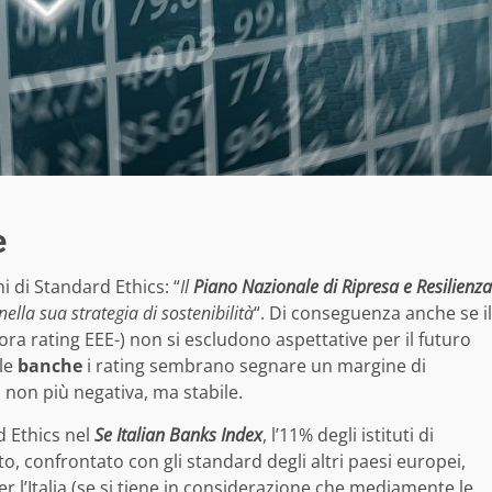
e
i di Standard Ethics: “
Il
Piano Nazionale di Ripresa e Resilienza
ella sua strategia di sostenibilità
“. Di conseguenza anche se il
cora rating EEE-) non si escludono aspettative per il futuro
 le
banche
i rating sembrano segnare un margine di
non più negativa, ma stabile.
d Ethics nel
Se Italian Banks Index
, l’11% degli istituti di
o, confrontato con gli standard degli altri paesi europei,
r l’Italia (se si tiene in considerazione che mediamente le