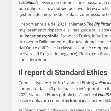
sustainable
, ovvero un outlook che è passato da 
può definire senza dubbio positivo, deriva anche 
gestione definita: ‘modello’ dalla Commissione E
Il report annuale del 2021, chiamato
The Big Pictur
miglioramento rispetto alle linee guida sulla sosteni
un
Paese sostenibile
. Standard Ethics, infatti, mi
attraverso l’allineamento (di quest’ultime) con le
dall’Onu e dall’Ocse; la classificazione è composta
arrivare ad F (il grado peggiore); l’Italia, con il s
considerazione.
Il report di Standard Ethics
Come scrive
Ansa
, lo
Se
(Standard Ethics)
Italian I
composto dalle 40 principali società quotate in It
2022 Standard Ethics pubblicherà anche il
Food&Be
essere utilizzato come
riferimento
di sostenibilit
“
Abbiamo scelto l’Italia
– scrive l’agenzia di stampa