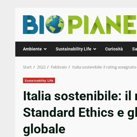
Zum
Inhalt
springen
Ambiente
Sustainability Life
Curiosità
Sa
Start
2022
Febbraio
Italia sostenibile: il rating assegnat
Sustainability Life
Italia sostenibile: i
Standard Ethics e gl
globale