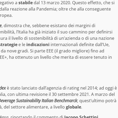
negativo a
stabile
dal 13 marzo 2020. Questo effetto, che si
dalla reazione alla Pandemia; oltre che alla conseguente
uropea.
e
, dimostra che, sebbene esistano dei margini di
bilità, l’Italia ha già iniziato il suo cammino per definirsi
sura il livello di sostenibilità di un’azienda o di una nazione
strategie
e le
indicazioni
internazionali definite dall’Ue,
 da nove gradi. Si parte EEE (il grado migliore) fino ad
uo EE+, ha ottenuto un livello che merita di essere tenuto in
ndex
è stato lanciato dall’agenzia di rating nel 2014; ad oggi è
alia, con ultima revisione il 30 settembre 2021. A marzo del
verage Sustainability Italian Benchmarck
; quest’ultimo potrà
à, del settore alimentare, a livello
globale
.
Ansa
, riportando il commento di
Jacopo Schettini