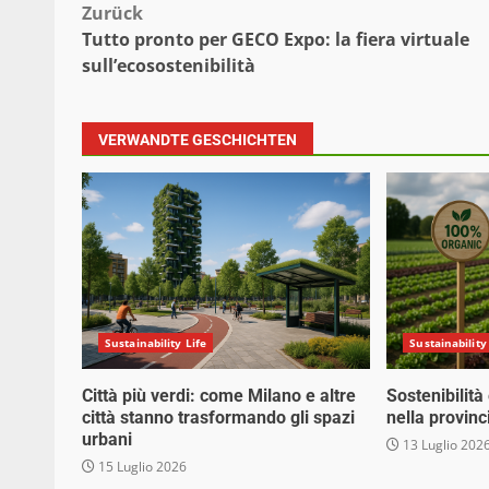
Beitragsnavigation
Zurück
Tutto pronto per GECO Expo: la fiera virtuale
sull’ecosostenibilità
VERWANDTE GESCHICHTEN
Sustainability Life
Sustainability
Città più verdi: come Milano e altre
Sostenibilità
città stanno trasformando gli spazi
nella provinc
urbani
13 Luglio 202
15 Luglio 2026