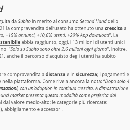
d
eguita da
Subito
in merito al consumo
Second Hand
dello
 2021 la compravendita dell’usato ha ottenuto una
crescita
a
co, +15% annunci, +10,6% utenti, +29% App download
“. La
stenibile
abbia raggiunto, oggi, i 13 milioni di utenti unici
no: “
Solo su Subito sono oltre 2,6 milioni ogni giorno
“. Inoltre,
21, anche il percorso d’acquisto degli utenti ha subito
uare compravendita a
distanza
e in
sicurezza
; i pagamenti e
e nella piattaforma. Come rivela ancora la nota: “
Dopo solo 4
nsazioni
, con un’adoption in continua crescita. A dimostrazione
annunci market presenta questa modalità come preferita dal
 dal valore medio-alto; le categorie più ricercate:
), abbigliamento e accessori.