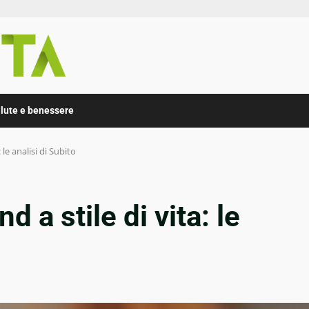
lute e benessere
le analisi di Subito
 a stile di vita: le