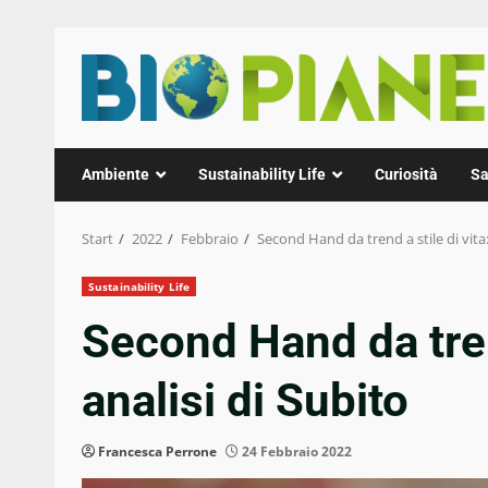
Zum
Inhalt
springen
Ambiente
Sustainability Life
Curiosità
Sa
Start
2022
Febbraio
Second Hand da trend a stile di vita: 
Sustainability Life
Second Hand da trend
analisi di Subito
Francesca Perrone
24 Febbraio 2022