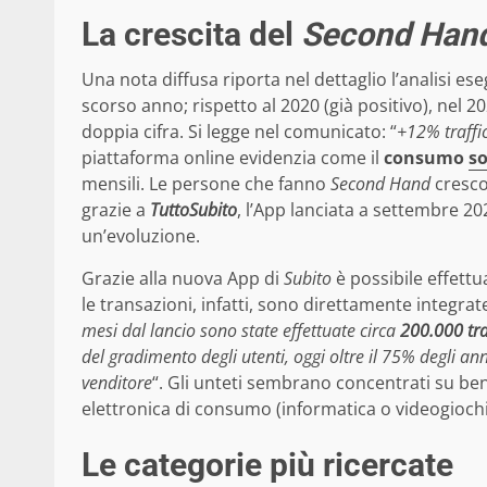
La crescita del
Second Han
Una nota diffusa riporta nel dettaglio l’analisi es
scorso anno; rispetto al 2020 (già positivo), nel
doppia cifra. Si legge nel comunicato: “
+12% traffi
piattaforma online evidenzia come il
consumo
so
mensili. Le persone che fanno
Second Hand
cresco
grazie a
TuttoSubito
, l’App lanciata a settembre 20
un’evoluzione.
Grazie alla nuova App di
Subito
è possibile effett
le transazioni, infatti, sono direttamente integrat
mesi dal lancio sono state effettuate circa
200.000 tra
del gradimento degli utenti, oggi oltre il 75% degli 
venditore
“. Gli unteti sembrano concentrati su beni
elettronica di consumo (informatica o videogiochi
Le categorie più ricercate