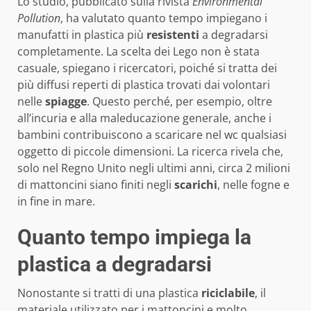
Lo studio, pubblicato sulla rivista
Environmental
Pollution
, ha valutato quanto tempo impiegano i
manufatti in plastica più
resistenti
a degradarsi
completamente. La scelta dei Lego non è stata
casuale, spiegano i ricercatori, poiché si tratta dei
più diffusi reperti di plastica trovati dai volontari
nelle
spiagge
. Questo perché, per esempio, oltre
all’incuria e alla maleducazione generale, anche i
bambini contribuiscono a scaricare nel wc qualsiasi
oggetto di piccole dimensioni. La ricerca rivela che,
solo nel Regno Unito negli ultimi anni, circa 2 milioni
di mattoncini siano finiti negli
scarichi
, nelle fogne e
in fine in mare.
Quanto tempo impiega la
plastica a degradarsi
Nonostante si tratti di una plastica
riciclabile
, il
materiale utilizzato per i mattoncini e molto