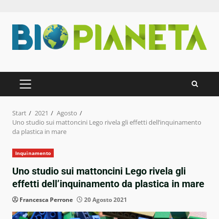
Zum
Inhalt
springen
PRIMÄRES
MENÜ
Start
2021
Agosto
Uno studio sui mattoncini Lego rivela gli effetti dell’inquinamento
da plastica in mare
Inquinamento
Uno studio sui mattoncini Lego rivela gli
effetti dell’inquinamento da plastica in mare
Francesca Perrone
20 Agosto 2021