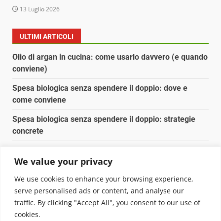
13 Luglio 2026
ULTIMI ARTICOLI
Olio di argan in cucina: come usarlo davvero (e quando
conviene)
Spesa biologica senza spendere il doppio: dove e
come conviene
Spesa biologica senza spendere il doppio: strategie
concrete
Orto domestico per principianti: cosa coltivare in 2 mq
We value your privacy
Pulizia naturale della casa: 3 ingredienti che
We use cookies to enhance your browsing experience,
sostituiscono 10 prodotti chimici
serve personalised ads or content, and analyse our
traffic. By clicking "Accept All", you consent to our use of
Copyright © 2025 Biopianeta.it proprietà di Jws Media
cookies.