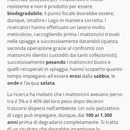
resistente e non è prodotto per essere
biodegradabile
; il punto focale dovrebbe essere,
dunque, smaltire i Lego in maniera corretta. I
ricercatori hanno effettuato un lavoro molto
meticoloso, raccogliendo prima i mattoncini trovati
nelle spiagge e successivamente datandoli (questa
seconda operazione grazie al confronto con
mattoncini identici custoditi dai tanti collezionisti);
successivamente
pesando
i mattoncini buoni e
quelli recuperati in spiaggia, hanno scoperto quanto
tempo impiegano ad essere
erosi
dalla
sabbia
, le
onde
e l’acqua
salata
.
La ricerca ha rivelato che i mattoncini avevano perso
tra il 3% e il 40% del loro peso dopo decenni
trascorsi dispersi nell’ambiente. Un solo pezzettino
di Lego può impiegare, dunque, dai
100 ai 1.300
anni
prima di degradarsi completamente. Si tratta
di un risultato che dovrebbe incentivare lo