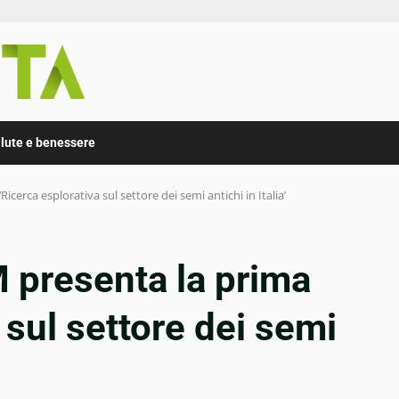
lute e benessere
icerca esplorativa sul settore dei semi antichi in Italia’
 presenta la prima
 sul settore dei semi