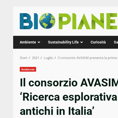
Zum
Inhalt
springen
Ambiente
Sustainability Life
Curiosità
Sa
Start
2021
Luglio
Il consorzio AVASIM presenta la prima ‘R
Ambiente
Il consorzio AVASIM
‘Ricerca esplorativa
antichi in Italia’